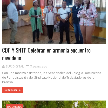
CDP Y SNTP Celebran en armonia encuentro
navodeño
SUR DIGITAL
7 years ago
Con una masiva asistencia, las Seccionales del Colegi o Dominicano
de Periodistas () y del Sindicato Nacional de Trabajadores de la
Prensa...
Read More
BARAHONA