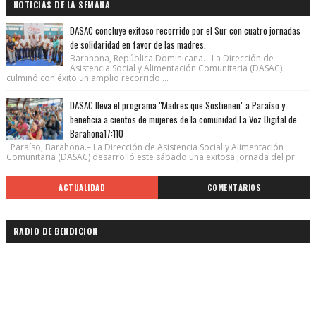
NOTICIAS DE LA SEMANA
DASAC concluye exitoso recorrido por el Sur con cuatro jornadas
de solidaridad en favor de las madres.
Barahona, República Dominicana.– La Dirección de
Asistencia Social y Alimentación Comunitaria (DASAC)
culminó con éxito un amplio recorrido ...
DASAC lleva el programa "Madres que Sostienen" a Paraíso y
beneficia a cientos de mujeres de la comunidad La Voz Digital de
Barahona17:110
Paraíso, Barahona.– La Dirección de Asistencia Social y Alimentación
Comunitaria (DASAC) desarrolló este sábado una exitosa jornada del pr...
ACTUALIDAD
COMENTARIOS
RADIO DE BENDICION