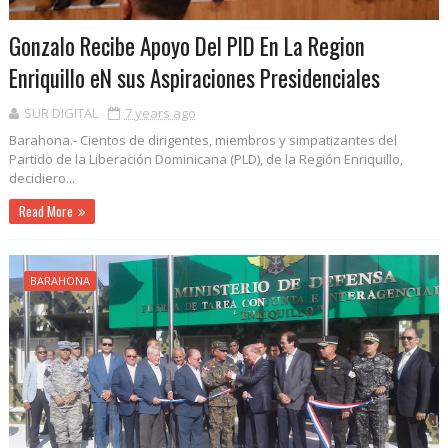
Gonzalo Recibe Apoyo Del PlD En La Region
Enriquillo eN sus Aspiraciones Presidenciales
SUR DIGITAL
7 years ago
Barahona.- Cientos de dirigentes, miembros y simpatizantes del
Partido de la Liberación Dominicana (PLD), de la Región Enriquillo,
decidiero...
Read More
BARAHONA