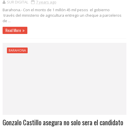
SUR DIGITAL
7 years ago
Barahona.- Con el monto de 1 millón 45 mil pesos el gobierno
través del ministerio de agricultura entrego un cheque a parceleros
de ...
Read More
BARAHONA
Gonzalo Castillo asegura no solo sera el candidato