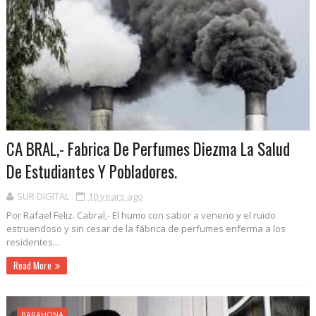
CA BRAL,- Fabrica De Perfumes Diezma La Salud
De Estudiantes Y Pobladores.
SUR DIGITAL
10 years ago
Por Rafael Feliz. Cabral,- El humo con sabor a veneno y el ruido
estruendoso y sin cesar de la fábrica de perfumes enferma a los
residentes...
Read More
BARAHONA