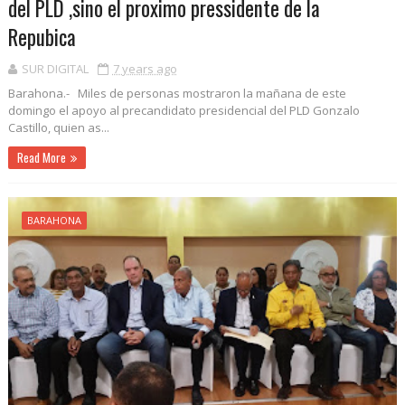
del PLD ,sino el proximo pressidente de la
Repubica
SUR DIGITAL
7 years ago
Barahona.- Miles de personas mostraron la mañana de este
domingo el apoyo al precandidato presidencial del PLD Gonzalo
Castillo, quien as...
Read More
BARAHONA