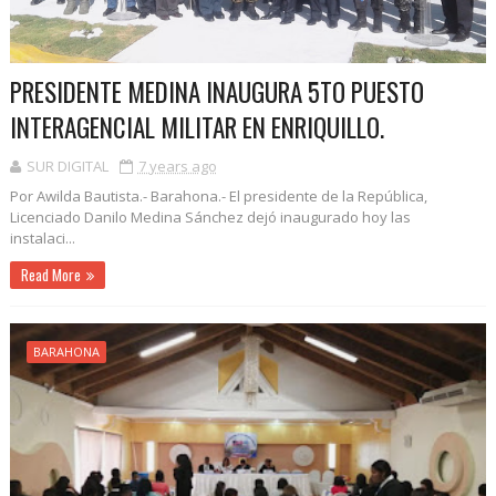
PRESIDENTE MEDINA INAUGURA 5TO PUESTO
INTERAGENCIAL MILITAR EN ENRIQUILLO.
SUR DIGITAL
7 years ago
Por Awilda Bautista.- Barahona.- El presidente de la República,
Licenciado Danilo Medina Sánchez dejó inaugurado hoy las
instalaci...
Read More
BARAHONA