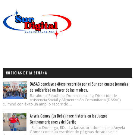
NOTICIAS DE LA SEMANA
DASAC concluye exitoso recorrido por el Sur con cuatro jornadas
de solidaridad en favor de las madres.
Barahona, República Dominicana.– La Dirección de
Asistencia Social y Alimentación Comunitaria (DASAC)
culminó con éxito un amplio recorrido ...
Anyela Gomez (La Beba) hace historia en los Juegos
Centroamericanos y del Caribe
Santo Domingo, RD. – La lanzadora dominicana Anyela
Gómez continúa escribiendo páginas doradas en el