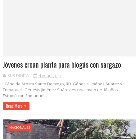
Jóvenes crean planta para biogás con sargazo
SUR DIGITAL
4 years ago
Cándida Acosta Santo Domingo, RD. Génesis Jiménez Suárez y
Enmanuel. Génesis Jiménez Suárez es una joven de 18 años.
Estudió con Enmanuel...
Read More
NACIONALES