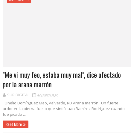
"Me vi muy feo, estaba muy mal", dice afectado
por la araña marrón
SUR DIGITAL
4 years ago
Onelio Domínguez Mao, Valverde, RD Araña marrón. Un fuerte
ardor en la pierna fue lo que sintió Juan Ramírez Rodríguez cuando
fue picado ...
Read More