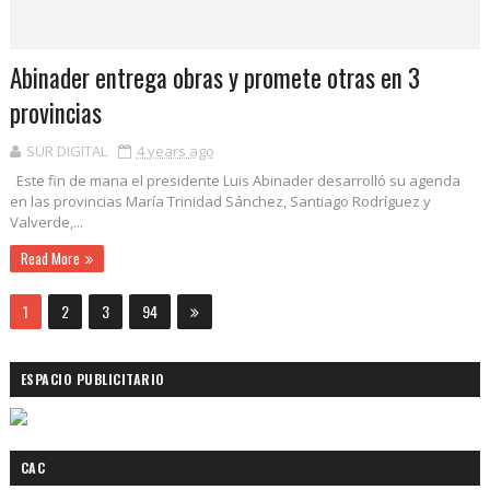
Abinader entrega obras y promete otras en 3
provincias
SUR DIGITAL
4 years ago
Este fin de mana el presidente Luis Abinader desarrolló su agenda
en las provincias María Trinidad Sánchez, Santiago Rodríguez y
Valverde,...
Read More
1
2
3
94
ESPACIO PUBLICITARIO
CAC