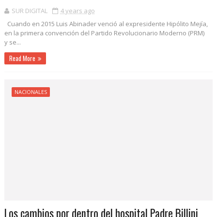
SUR DIGITAL
4 years ago
Cuando en 2015 Luis Abinader venció al expresidente Hipólito Mejía,
en la primera convención del Partido Revolucionario Moderno (PRM)
y se...
Read More
NACIONALES
Los cambios por dentro del hospital Padre Billini