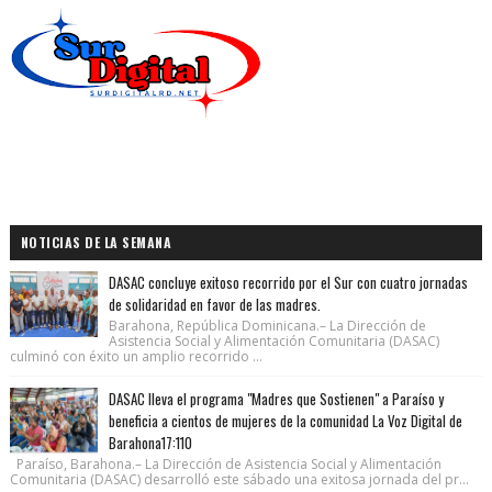
NOTICIAS DE LA SEMANA
DASAC concluye exitoso recorrido por el Sur con cuatro jornadas
de solidaridad en favor de las madres.
Barahona, República Dominicana.– La Dirección de
Asistencia Social y Alimentación Comunitaria (DASAC)
culminó con éxito un amplio recorrido ...
DASAC lleva el programa "Madres que Sostienen" a Paraíso y
beneficia a cientos de mujeres de la comunidad La Voz Digital de
Barahona17:110
Paraíso, Barahona.– La Dirección de Asistencia Social y Alimentación
Comunitaria (DASAC) desarrolló este sábado una exitosa jornada del pr...