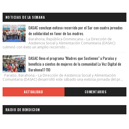
NOTICIAS DE LA SEMANA
DASAC concluye exitoso recorrido por el Sur con cuatro jornadas
de solidaridad en favor de las madres.
Barahona, República Dominicana.– La Dirección de
Asistencia Social y Alimentación Comunitaria (DASAC)
culminó con éxito un amplio recorrido ...
DASAC lleva el programa "Madres que Sostienen" a Paraíso y
beneficia a cientos de mujeres de la comunidad La Voz Digital de
Barahona17:110
Paraíso, Barahona.– La Dirección de Asistencia Social y Alimentación
Comunitaria (DASAC) desarrolló este sábado una exitosa jornada del pr...
ACTUALIDAD
COMENTARIOS
RADIO DE BENDICION