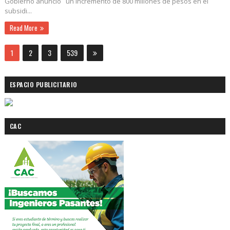
Gobierno anunció un incremento de 800 millones de pesos en el
subsidi...
Read More
1
2
3
539
ESPACIO PUBLICITARIO
CAC