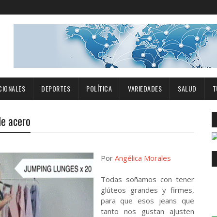
CIONALES
DEPORTES
POLÍTICA
VARIEDADES
SALUD
T
de acero
Por
Angélica Morales
Todas soñamos con tener
glúteos grandes y firmes,
para que esos jeans que
tanto nos gustan ajusten