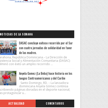
NOTICIAS DE LA SEMANA
DASAC concluye exitoso recorrido por el Sur
con cuatro jornadas de solidaridad en favor
de las madres.
arahona, República Dominicana.– La Dirección de
sistencia Social y Alimentación Comunitaria (DASAC)
lminó con éxito un amplio recorrido ...
Anyela Gomez (La Beba) hace historia en los
Juegos Centroamericanos y del Caribe
Santo Domingo, RD. – La lanzadora
dominicana Anyela Gómez continúa
scribiendo páginas doradas en el deporte nacional,
as protagonizar u...
ACTUALIDAD
COMENTARIOS