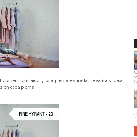
B
A
abdomen contraído y una pierna estirada. Levanta y baja
cu
s en cada pierna.
e
tr