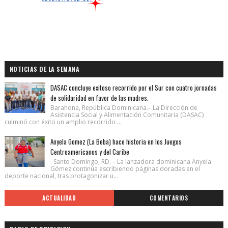
NOTICIAS DE LA SEMANA
DASAC concluye exitoso recorrido por el Sur con cuatro jornadas
de solidaridad en favor de las madres.
Barahona, República Dominicana.– La Dirección de
Asistencia Social y Alimentación Comunitaria (DASAC)
culminó con éxito un amplio recorrido ...
Anyela Gomez (La Beba) hace historia en los Juegos
Centroamericanos y del Caribe
Santo Domingo, RD. – La lanzadora dominicana Anyela
Gómez continúa escribiendo páginas doradas en el
deporte nacional, tras protagonizar u...
ACTUALIDAD
COMENTARIOS