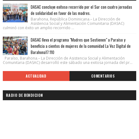
DASAC concluye exitoso recorrido por el Sur con cuatro jornadas
de solidaridad en favor de las madres.
Barahona, República Dominicana.– La Dirección de
Asistencia Social y Alimentación Comunitaria (DASAC)
culminó con éxito un amplio recorrido ...
DASAC lleva el programa "Madres que Sostienen" a Paraíso y
beneficia a cientos de mujeres de la comunidad La Voz Digital de
Barahona17:110
Paraíso, Barahona.– La Dirección de Asistencia Social y Alimentación
Comunitaria (DASAC) desarrolló este sábado una exitosa jornada del pr...
ACTUALIDAD
COMENTARIOS
RADIO DE BENDICION