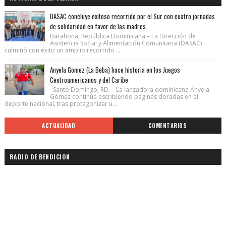
DASAC concluye exitoso recorrido por el Sur con cuatro jornadas
de solidaridad en favor de las madres.
Barahona, República Dominicana.– La Dirección de
Asistencia Social y Alimentación Comunitaria (DASAC)
culminó con éxito un amplio recorrido ...
Anyela Gomez (La Beba) hace historia en los Juegos
Centroamericanos y del Caribe
Santo Domingo, RD. – La lanzadora dominicana Anyela
Gómez continúa escribiendo páginas doradas en el
deporte nacional, tras protagonizar u...
ACTUALIDAD
COMENTARIOS
RADIO DE BENDICION