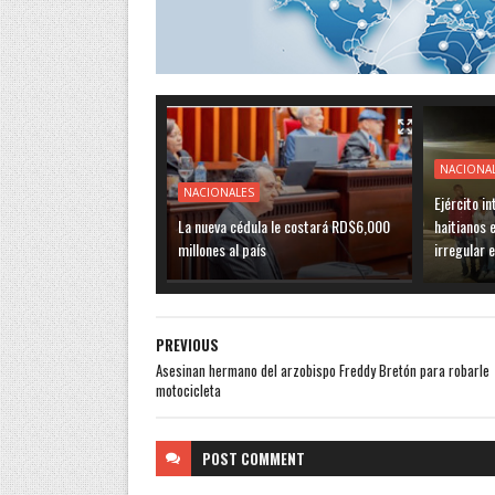
NACIONA
NACIONALES
Ejército i
La nueva cédula le costará RD$6,000
haitianos 
millones al país
irregular 
PREVIOUS
Asesinan hermano del arzobispo Freddy Bretón para robarle
motocicleta
POST
COMMENT