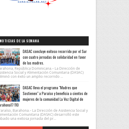
NOTICIAS DE LA SEMANA
DASAC concluye exitoso recorrido por el Sur
con cuatro jornadas de solidaridad en favor
de las madres.
arahona, República Dominicana.– La Dirección de
sistencia Social y Alimentación Comunitaria (DASAC)
lminó con éxito un amplio recorrido ...
DASAC lleva el programa "Madres que
Sostienen" a Paraíso y beneficia a cientos de
mujeres de la comunidad La Voz Digital de
rahona17:110
araíso, Barahona.– La Dirección de Asistencia Social y
limentación Comunitaria (DASAC) desarrolló este
ábado una exitosa jornada del pr...