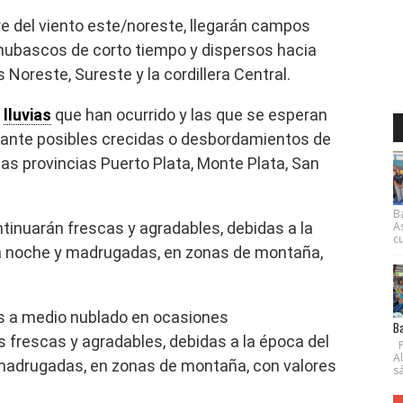
re del viento este/noreste, llegarán campos
ubascos de corto tiempo y dispersos hacia
 Noreste, Sureste y la cordillera Central.
s
lluvias
que han ocurrido y las que se esperan
 ante posibles crecidas o desbordamientos de
nas provincias Puerto Plata, Monte Plata, San
B
tinuarán frescas y agradables, debidas a la
A
cu
la noche y madrugadas, en zonas de montaña,
 a medio nublado en ocasiones
Ba
frescas y agradables, debidas a la época del
P
A
 madrugadas, en zonas de montaña, con valores
s