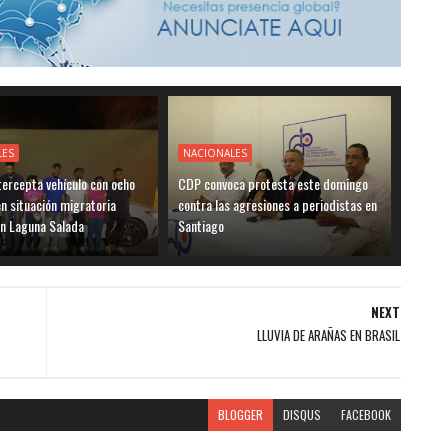
LES
NACIONALES
ntercepta vehículo con ocho
CDP convoca protesta este domingo
en situación migratoria
contra las agresiones a periodistas en
en Laguna Salada
Santiago
NEXT
LLUVIA DE ARAÑAS EN BRASIL
BLOGGER
DISQUS
FACEBOOK