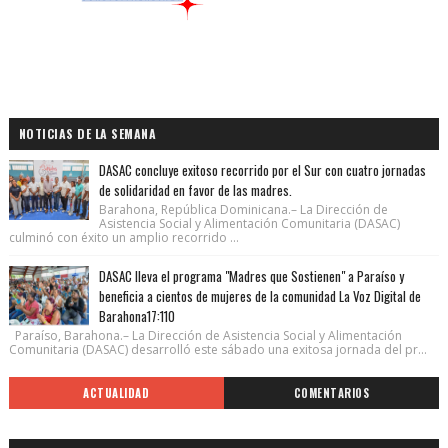
NOTICIAS DE LA SEMANA
DASAC concluye exitoso recorrido por el Sur con cuatro jornadas
de solidaridad en favor de las madres.
Barahona, República Dominicana.– La Dirección de
Asistencia Social y Alimentación Comunitaria (DASAC)
culminó con éxito un amplio recorrido ...
DASAC lleva el programa "Madres que Sostienen" a Paraíso y
beneficia a cientos de mujeres de la comunidad La Voz Digital de
Barahona17:110
Paraíso, Barahona.– La Dirección de Asistencia Social y Alimentación
Comunitaria (DASAC) desarrolló este sábado una exitosa jornada del pr...
ACTUALIDAD
COMENTARIOS