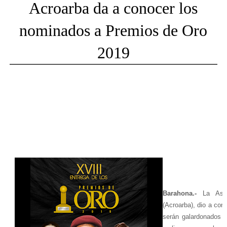
Acroarba da a conocer los
nominados a Premios de Oro
2019
Barahona.-
La Aso
(Acroarba), dio a con
serán galardonados 