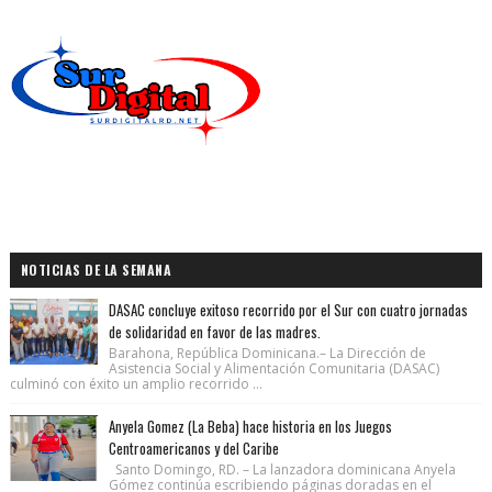
NOTICIAS DE LA SEMANA
DASAC concluye exitoso recorrido por el Sur con cuatro jornadas
de solidaridad en favor de las madres.
Barahona, República Dominicana.– La Dirección de
Asistencia Social y Alimentación Comunitaria (DASAC)
culminó con éxito un amplio recorrido ...
Anyela Gomez (La Beba) hace historia en los Juegos
Centroamericanos y del Caribe
Santo Domingo, RD. – La lanzadora dominicana Anyela
Gómez continúa escribiendo páginas doradas en el