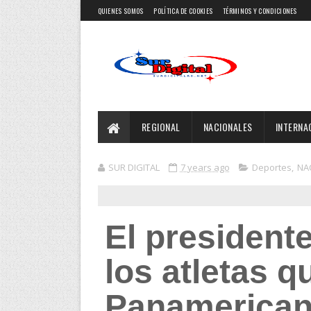
QUIENES SOMOS
POLÍTICA DE COOKIES
TÉRMINOS Y CONDICIONES
REGIONAL
NACIONALES
INTERNA
SUR DIGITAL
7 years ago
Deportes
,
NA
El president
los atletas q
Panamerican