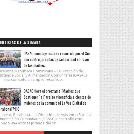
uales
se celebrarán del 26 de julio al 11 de agosto
.
casión. Les estamos
allas de oro para la
NOTICIAS DE LA SEMANA
DASAC concluye exitoso recorrido por el Sur
 Juegos Panamericanos”
con cuatro jornadas de solidaridad en favor
de las madres.
ue genera confianza y
arahona, República Dominicana.– La Dirección de
sistencia Social y Alimentación Comunitaria (DASAC)
lminó con éxito un amplio recorrido ...
DASAC lleva el programa "Madres que
Sostienen" a Paraíso y beneficia a cientos de
mujeres de la comunidad La Voz Digital de
rahona17:110
araíso, Barahona.– La Dirección de Asistencia Social y
limentación Comunitaria (DASAC) desarrolló este
ábado una exitosa jornada del pr...