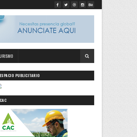
URISMO
ESPACIO PUBLICITARIO
 bandera a
CAC
egos