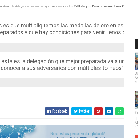
bandera a la delegación dominicana que participará en los
XVIII Juegos Panamericanos Lima 2019
, los c
s es que multipliquemos las medallas de oro en esta o
reparados y que hay condiciones para venir llenos de med
 “esta es la delegación que mejor preparada va a unos
 conocer a sus adversarios con múltiples torneos”, lo q
B
A
cu
Facebook
Twitter
Ba
P
A
s