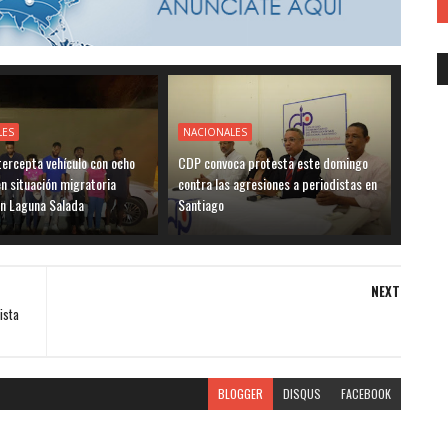
LES
NACIONALES
ntercepta vehículo con ocho
CDP convoca protesta este domingo
en situación migratoria
contra las agresiones a periodistas en
en Laguna Salada
Santiago
NEXT
ista
BLOGGER
DISQUS
FACEBOOK