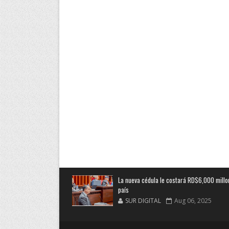
La nueva cédula le costará RD$6,000 millo
país
SUR DIGITAL
Aug 06, 2025