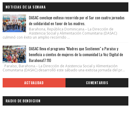
NOTICIAS DE LA SEMANA
DASAC concluye exitoso recorrido por el Sur con cuatro jornadas
de solidaridad en favor de las madres.
Barahona, República Dominicana.– La Dirección de
Asistencia Social y Alimentación Comunitaria (DASAC)
culminó con éxito un amplio recorrido ...
DASAC lleva el programa "Madres que Sostienen" a Paraíso y
beneficia a cientos de mujeres de la comunidad La Voz Digital de
Barahona17:110
Paraíso, Barahona.– La Dirección de Asistencia Social y Alimentación
Comunitaria (DASAC) desarrolló este sábado una exitosa jornada del pr...
ACTUALIDAD
COMENTARIOS
RADIO DE BENDICION