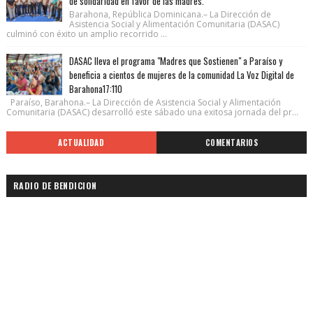
de solidaridad en favor de las madres.
Barahona, República Dominicana.– La Dirección de
Asistencia Social y Alimentación Comunitaria (DASAC)
culminó con éxito un amplio recorrido ...
DASAC lleva el programa "Madres que Sostienen" a Paraíso y
beneficia a cientos de mujeres de la comunidad La Voz Digital de
Barahona17:110
Paraíso, Barahona.– La Dirección de Asistencia Social y Alimentación
Comunitaria (DASAC) desarrolló este sábado una exitosa jornada del pr...
ACTUALIDAD
COMENTARIOS
RADIO DE BENDICION