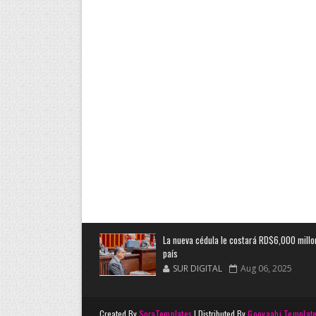
La nueva cédula le costará RD$6,000 millo
país
SUR DIGITAL
Aug 06, 2025
Created By
SoraTemplates
| Distributed By
Gooyaabi Templat