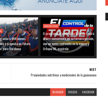
BARAHONA
A
El programa el control de la tarde saldrá
radúa a 444 nuevos
al aire nuevamente en su tercera versión,
les y proyecta un futuro
con un nuevo contenido en la emisora
r para Barahona
Urbana 96, espérelo
NEXT
Proipiedades nutritivas y medicinales de la guananana
BLOGGER
DISQUS
FACEBOOK