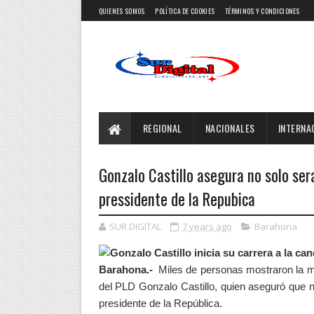
QUIENES SOMOS
POLÍTICA DE COOKIES
TÉRMINOS Y CONDICIONES
REGIONAL
NACIONALES
INTERNA
Gonzalo Castillo asegura no solo sera
pressidente de la Repubica
SUR DIGITAL
7 years ago
Barahona
Barahona.-
Miles de personas mostraron la m
del PLD Gonzalo Castillo, quien aseguró que no
presidente de la República.