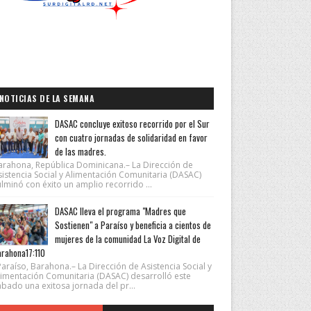
NOTICIAS DE LA SEMANA
DASAC concluye exitoso recorrido por el Sur
con cuatro jornadas de solidaridad en favor
de las madres.
arahona, República Dominicana.– La Dirección de
sistencia Social y Alimentación Comunitaria (DASAC)
lminó con éxito un amplio recorrido ...
DASAC lleva el programa "Madres que
Sostienen" a Paraíso y beneficia a cientos de
mujeres de la comunidad La Voz Digital de
rahona17:110
araíso, Barahona.– La Dirección de Asistencia Social y
limentación Comunitaria (DASAC) desarrolló este
ábado una exitosa jornada del pr...