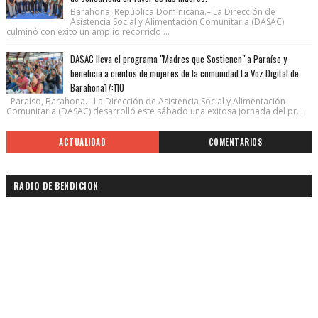
Barahona, República Dominicana.– La Dirección de
Asistencia Social y Alimentación Comunitaria (DASAC)
culminó con éxito un amplio recorrido ...
DASAC lleva el programa "Madres que Sostienen" a Paraíso y
beneficia a cientos de mujeres de la comunidad La Voz Digital de
Barahona17:110
Paraíso, Barahona.– La Dirección de Asistencia Social y Alimentación
Comunitaria (DASAC) desarrolló este sábado una exitosa jornada del pr...
ACTUALIDAD
COMENTARIOS
RADIO DE BENDICION