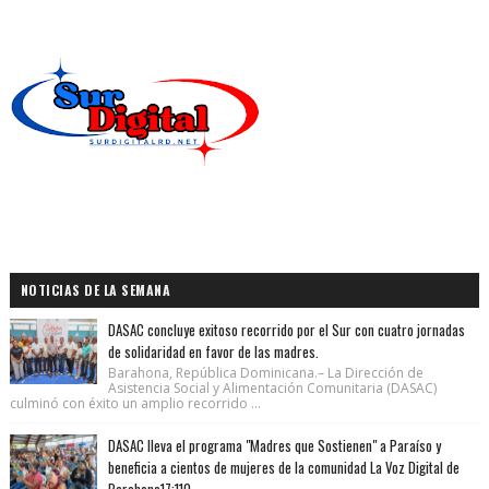
NOTICIAS DE LA SEMANA
DASAC concluye exitoso recorrido por el Sur con cuatro jornadas
de solidaridad en favor de las madres.
Barahona, República Dominicana.– La Dirección de
Asistencia Social y Alimentación Comunitaria (DASAC)
culminó con éxito un amplio recorrido ...
DASAC lleva el programa "Madres que Sostienen" a Paraíso y
beneficia a cientos de mujeres de la comunidad La Voz Digital de
Barahona17:110