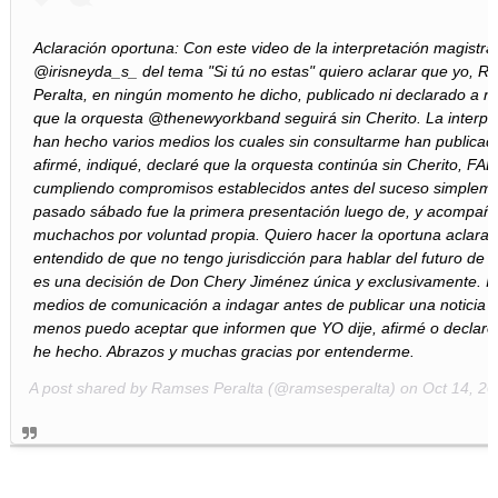
Aclaración oportuna: Con este video de la interpretación magistra
@irisneyda_s_ del tema "Si tú no estas" quiero aclarar que yo, 
Peralta, en ningún momento he dicho, publicado ni declarado a n
que la orquesta @thenewyorkband seguirá sin Cherito. La interpre
han hecho varios medios los cuales sin consultarme han publicad
afirmé, indiqué, declaré que la orquesta continúa sin Cherito, FA
cumpliendo compromisos establecidos antes del suceso simpleme
pasado sábado fue la primera presentación luego de, y acompañé
muchachos por voluntad propia. Quiero hacer la oportuna aclarac
entendido de que no tengo jurisdicción para hablar del futuro de l
es una decisión de Don Chery Jiménez única y exclusivamente. Inv
medios de comunicación a indagar antes de publicar una noticia
menos puedo aceptar que informen que YO dije, afirmé o declaré
he hecho. Abrazos y muchas gracias por entenderme.
A post shared by
Ramses Peralta
(@ramsesperalta) on
Oct 14, 2019