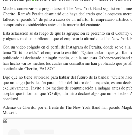
Muchos comenzaron a preguntarse si The New York Band seguirá en la música 
Cherito. Ramsés Peralta desmintió que haya declarado que la orquesta mereng
falleció el pasado 24 de julio a causa de un infarto. El empresario artístico d
compromisos establecidos antes de la muerte del cantante.
Esta aclaración se da luego de que la agrupación se presentó en el Country Cl
y algunos medios publicaron que el empresario afirmó que The New York Band
Con un video colgado en el perfil de Instagram de Peralta, donde se ve a la ca
tema “SI tú no estás”, el empresario escribió: “Quiero aclarar que yo, Ramsé
publicado ni declarado a ningún medio, que la orquesta @thenewyorkband segu
han hecho varios medios los cuales sin consultarme han publicado que yo afir
continúa sin Cherito, FALSO”.
Dijo que no tiene autoridad para hablar del futuro de la banda: “Quiero hacer
que no tengo jurisdicción para hablar del futuro de la orquesta, es una deci
exclusivamente. Invito a los medios de comunicación a indagar antes de pub
aceptar que informen que YO dije, afirmé o declaré algo que no he hecho. A
concluyó.
Además de Cherito, por el frente de The New York Band han pasado Magda L
Miosotis.