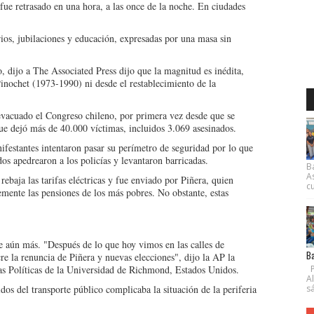
 fue retrasado en una hora, a las once de la noche. En ciudades
os, jubilaciones y educación, expresadas por una masa sin
, dijo a The Associated Press dijo que la magnitud es inédita,
inochet (1973-1990) ni desde el restablecimiento de la
evacuado el Congreso chileno, por primera vez desde que se
 que dejó más de 40.000 víctimas, incluidos 3.069 asesinados.
festantes intentaron pasar su perímetro de seguridad por lo que
s apedrearon a los policías y levantaron barricadas.
B
A
ebaja las tarifas eléctricas y fue enviado por Piñera, quien
cu
emente las pensiones de los más pobres. No obstante, estas
e aún más. "Después de lo que hoy vimos en las calles de
Ba
re la renuncia de Piñera y nuevas elecciones", dijo la AP la
s Políticas de la Universidad de Richmond, Estados Unidos.
P
A
os del transporte público complicaba la situación de la periferia
s