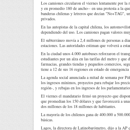
Los camiones circularon el viernes lentamente por la r
y en promedio 180 de ancho-- en una protesta a la qu
banderas chilenas y letreros que decían "No+TAG", un 
privados.
En las autopistas de la capital chilena, los automovil
dependiendo del uso. Los camiones pagan valores muy 
El subterráneo movía a 2,4 millones de personas a diar
estaciones. Las autoridades estiman que volverá a esta
En la ciudad unos 4.000 autobuses reforzaron el transpo
estudiantes por un alza en las tarifas del metro y que
farmacias, grandes tiendas y pequeños comercios, segu
tiene a 12 de sus 16 regiones en estado de emergencia
La agenda social anunciada a mitad de semana por Pi
los ingresos mínimos, proyectos para rebajar los preci
región-, y rebajas en los ingresos de los parlamentari
El viernes el mandatario firmó un proyecto que dispon
que promedian los 150 dólares y que favorecerá a una
dos millones de los 18 millones de habitantes.
La mayoría de los chilenos gana de 400.000 a 500.000 
básicas.
Lagos, la directora de Latinobarómetro, dijo a la AP qu