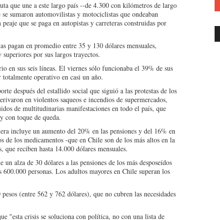
uta que une a este largo país --de 4.300 con kilómetros de largo
e se sumaron automovilistas y motociclistas que ondeaban
peaje que se paga en autopistas y carreteras construidas por
istas pagan en promedio entre 35 y 130 dólares mensuales,
superiores por sus largos trayectos.
io en sus seis líneas. El viernes sólo funcionaba el 39% de sus
r totalmente operativo en casi un año.
rte después del estallido social que siguió a las protestas de los
 derivaron en violentos saqueos e incendios de supermercados,
idos de multitudinarias manifestaciones en todo el país, que
 y con toque de queda.
ñera incluye un aumento del 20% en las pensiones y del 16% en
os de los medicamentos -que en Chile son de los más altos en la
os, que reciben hasta 14.000 dólares mensuales.
e un alza de 30 dólares a las pensiones de los más desposeídos
s 600.000 personas. Los adultos mayores en Chile superan los
pesos (entre 562 y 762 dólares), que no cubren las necesidades
e "esta crisis se soluciona con política, no con una lista de