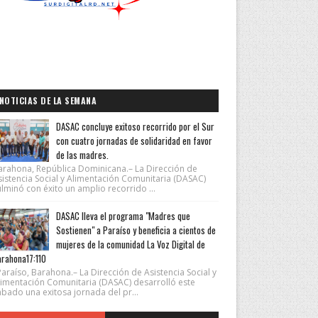
NOTICIAS DE LA SEMANA
DASAC concluye exitoso recorrido por el Sur
con cuatro jornadas de solidaridad en favor
de las madres.
arahona, República Dominicana.– La Dirección de
sistencia Social y Alimentación Comunitaria (DASAC)
lminó con éxito un amplio recorrido ...
DASAC lleva el programa "Madres que
Sostienen" a Paraíso y beneficia a cientos de
mujeres de la comunidad La Voz Digital de
rahona17:110
araíso, Barahona.– La Dirección de Asistencia Social y
limentación Comunitaria (DASAC) desarrolló este
ábado una exitosa jornada del pr...