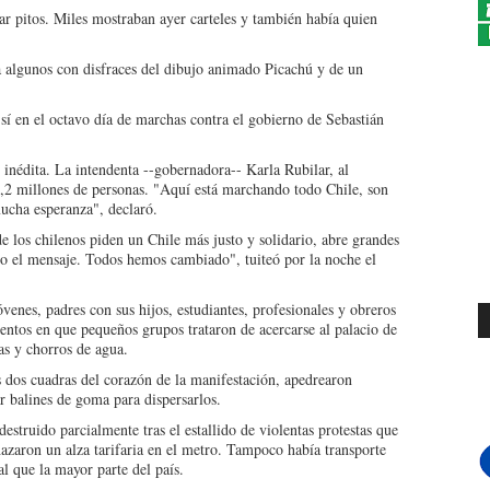
r pitos. Miles mostraban ayer carteles y también había quien
 a algunos con disfraces del dibujo animado Picachú y de un
e sí en el octavo día de marchas contra el gobierno de Sebastián
 inédita. La intendenta --gobernadora-- Karla Rubilar, al
 1,2 millones de personas. "Aquí está marchando todo Chile, son
mucha esperanza", declaró.
e los chilenos piden un Chile más justo y solidario, abre grandes
o el mensaje. Todos hemos cambiado", tuiteó por la noche el
venes, padres con sus hijos, estudiantes, profesionales y obreros
ntos en que pequeños grupos trataron de acercarse al palacio de
s y chorros de agua.
 dos cuadras del corazón de la manifestación, apedrearon
r balines de goma para dispersarlos.
destruido parcialmente tras el estallido de violentas protestas que
hazaron un alza tarifaria en el metro. Tampoco había transporte
l que la mayor parte del país.