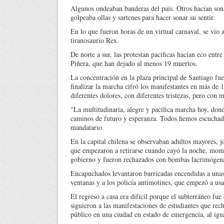
Algunos ondeaban banderas del país. Otros hacían sona
golpeaba ollas y sartenes para hacer sonar su sentir.
En lo que fueron horas de un virtual carnaval, se vio
tiranosaurio Rex.
De norte a sur, las protestan pacíficas hacían eco entr
Piñera, que han dejado al menos 19 muertos.
La concentración en la plaza principal de Santiago fue
finalizar la marcha cifró los manifestantes en más de
diferentes dolores, con diferentes tristezas, pero con 
"La multitudinaria, alegre y pacífica marcha hoy, dond
caminos de futuro y esperanza. Todos hemos escuchad
mandatario.
En la capital chilena se observaban adultos mayores, jó
que empezaron a retirarse cuando cayó la noche, mome
gobierno y fueron rechazados con bombas lacrimógena
Encapuchados levantaron barricadas encendidas a unas
ventanas y a los policía antimotines, que empezó a usa
El regreso a casa era difícil porque el subterráneo fue 
siguieron a las manifestaciones de estudiantes que rec
público en una ciudad en estado de emergencia, al igua