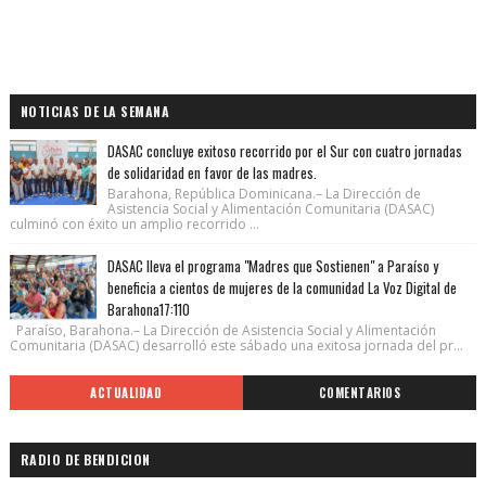
NOTICIAS DE LA SEMANA
DASAC concluye exitoso recorrido por el Sur con cuatro jornadas
de solidaridad en favor de las madres.
Barahona, República Dominicana.– La Dirección de
Asistencia Social y Alimentación Comunitaria (DASAC)
culminó con éxito un amplio recorrido ...
DASAC lleva el programa "Madres que Sostienen" a Paraíso y
beneficia a cientos de mujeres de la comunidad La Voz Digital de
Barahona17:110
Paraíso, Barahona.– La Dirección de Asistencia Social y Alimentación
Comunitaria (DASAC) desarrolló este sábado una exitosa jornada del pr...
ACTUALIDAD
COMENTARIOS
RADIO DE BENDICION