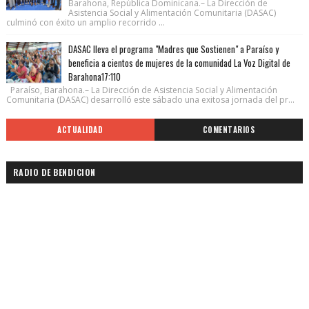
Barahona, República Dominicana.– La Dirección de
Asistencia Social y Alimentación Comunitaria (DASAC)
culminó con éxito un amplio recorrido ...
DASAC lleva el programa "Madres que Sostienen" a Paraíso y
beneficia a cientos de mujeres de la comunidad La Voz Digital de
Barahona17:110
Paraíso, Barahona.– La Dirección de Asistencia Social y Alimentación
Comunitaria (DASAC) desarrolló este sábado una exitosa jornada del pr...
ACTUALIDAD
COMENTARIOS
RADIO DE BENDICION