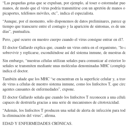
“Las pequeñas gotas que se expulsan, por ejemplo, al toser o estornudar pued
manos, de modo que el virus podría transmitirse con un apretón de manos o 
picaportes, teléfonos móviles, etc”, indica el especialista.
“Aunque, por el momento, sólo disponemos de datos preliminares, parece que e
tiempo que transcurre entre el contagio y la aparición de síntomas, es de unos 
días”, puntualiza.
Pero, ¿qué ocurre en nuestro cuerpo cuando el virus consigue entrar en él?.
El doctor Gallardo explica que, cuando un virus entra en el organismo, “lo que
sobrevivir y replicarse, escondiéndose así del sistema inmune, de nuestras def
Sin embargo, “nuestras células utilizan señales para comunicar al exterior lo 
señales se transmiten mediante unas moléculas denominadas MHC (complejos 
indica el doctor.
También añade que los MHC “se encuentran en la superficie celular y, a través
de virus a células de nuestro sistema inmune, como los linfocitos T, que circ
agentes causantes de enfermedades”, expone.
El doctor Gallardo señala que cuando los linfocitos T reconocen a una célula
capaces de destruirla gracias a una serie de mecanismos de citotoxicidad.
“Además, los linfocitos T producen una señal de alerta de infección para todo
la eliminación del virus”, afirma.
EDAD Y ENFERMEDADES CRÓNICAS.