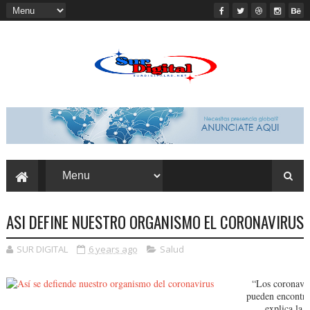
ASI DEFINE NUESTRO ORGANISMO EL CORONAVIRUS
SUR DIGITAL
6 years ago
Salud
“Los coronavir
pueden encont
r
explica la