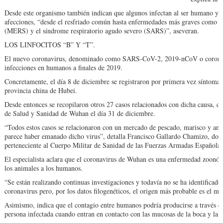
Desde este organismo también indican que algunos infectan al ser humano y se
afecciones, “desde el resfriado común ‎hasta enfermedades más graves como el
(MERS) y el síndrome respiratorio agudo severo (SARS)”, aseveran.
LOS LINFOCITOS “B” Y “T”.
El nuevo coronavirus, denominado como SARS-CoV-2, 2019-nCoV o coronavi
infecciones en humanos a finales de 2019.
Concretamente, el día 8 de diciembre se registraron por primera vez síntomas
provincia china de Hubei.
Desde entonces se recopilaron otros 27 casos relacionados con dicha causa, 
de Salud y Sanidad de Wuhan el día 31 de diciembre.
“Todos estos casos se relacionaron con un mercado de pescado, marisco y anim
parece haber emanado dicho virus”, detalla Francisco Gallardo Chamizo, doc
perteneciente al Cuerpo Militar de Sanidad de las Fuerzas Armadas Españolas
El especialista aclara que el coronavirus de Wuhan es una enfermedad zoonótic
los animales a los humanos.
“Se están realizando continuas investigaciones y todavía no se ha identificado
coronavirus pero, por los datos filogenéticos, el origen más probable es el mu
Asimismo, indica que el contagio entre humanos podría producirse a través de 
persona infectada cuando entran en contacto con las mucosas de la boca y la n