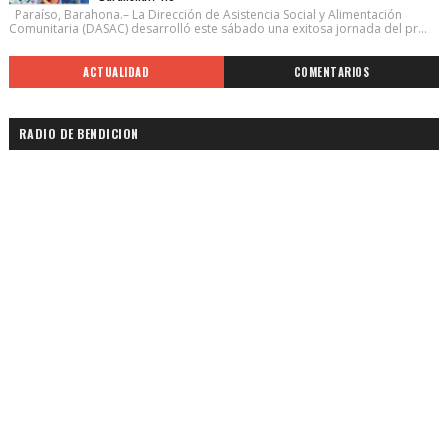
Paraíso, Barahona.– La Dirección de Asistencia Social y Alimentación
Comunitaria (DASAC) desarrolló este sábado una exitosa jornada del pr...
ACTUALIDAD
COMENTARIOS
RADIO DE BENDICION