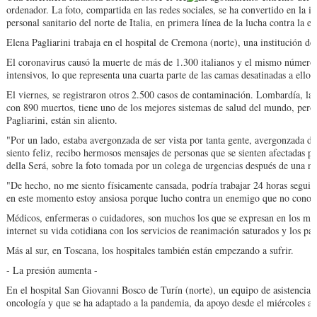
ordenador. La foto, compartida en las redes sociales, se ha convertido en la
personal sanitario del norte de Italia, en primera línea de la lucha contra la 
Elena Pagliarini trabaja en el hospital de Cremona (norte), una institución de
El coronavirus causó la muerte de más de 1.300 italianos y el mismo número
intensivos, lo que representa una cuarta parte de las camas desatinadas a ello e
El viernes, se registraron otros 2.500 casos de contaminación. Lombardía, l
con 890 muertos, tiene uno de los mejores sistemas de salud del mundo, pero
Pagliarini, están sin aliento.
"Por un lado, estaba avergonzada de ser vista por tanta gente, avergonzada d
siento feliz, recibo hermosos mensajes de personas que se sienten afectadas por
della Será, sobre la foto tomada por un colega de urgencias después de una no
"De hecho, no me siento físicamente cansada, podría trabajar 24 horas seguida
en este momento estoy ansiosa porque lucho contra un enemigo que no conozc
Médicos, enfermeras o cuidadores, son muchos los que se expresan en los m
internet su vida cotidiana con los servicios de reanimación saturados y los pac
Más al sur, en Toscana, los hospitales también están empezando a sufrir.
- La presión aumenta -
En el hospital San Giovanni Bosco de Turín (norte), un equipo de asistencia p
oncología y que se ha adaptado a la pandemia, da apoyo desde el miércoles al