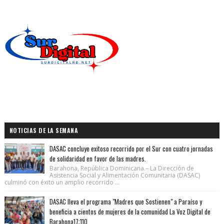
NOTICIAS DE LA SEMANA
DASAC concluye exitoso recorrido por el Sur con cuatro jornadas
de solidaridad en favor de las madres.
Barahona, República Dominicana.– La Dirección de
Asistencia Social y Alimentación Comunitaria (DASAC)
culminó con éxito un amplio recorrido ...
DASAC lleva el programa "Madres que Sostienen" a Paraíso y
beneficia a cientos de mujeres de la comunidad La Voz Digital de
Barahona17:110