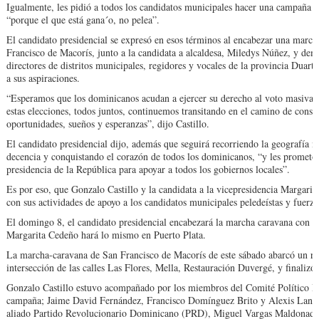
Igualmente, les pidió a todos los candidatos municipales hacer una campaña d
“porque el que está gana´o, no pelea”.
El candidato presidencial se expresó en esos términos al encabezar una march
Francisco de Macorís, junto a la candidata a alcaldesa, Miledys Núñez, y demá
directores de distritos municipales, regidores y vocales de la provincia Duart
a sus aspiraciones.
“Esperamos que los dominicanos acudan a ejercer su derecho al voto masivam
estas elecciones, todos juntos, continuemos transitando en el camino de constr
oportunidades, sueños y esperanzas”, dijo Castillo.
El candidato presidencial dijo, además que seguirá recorriendo la geografía na
decencia y conquistando el corazón de todos los dominicanos, “y les promet
presidencia de la República para apoyar a todos los gobiernos locales”.
Es por eso, que Gonzalo Castillo y la candidata a la vicepresidencia Margari
con sus actividades de apoyo a los candidatos municipales peledeístas y fuerzas
El domingo 8, el candidato presidencial encabezará la marcha caravana con l
Margarita Cedeño hará lo mismo en Puerto Plata.
La marcha-caravana de San Francisco de Macorís de este sábado abarcó un rec
intersección de las calles Las Flores, Mella, Restauración Duvergé, y finalizó
Gonzalo Castillo estuvo acompañado por los miembros del Comité Político Ru
campaña; Jaime David Fernández, Francisco Domínguez Brito y Alexis Lantig
aliado Partido Revolucionario Dominicano (PRD), Miguel Vargas Maldonado. 