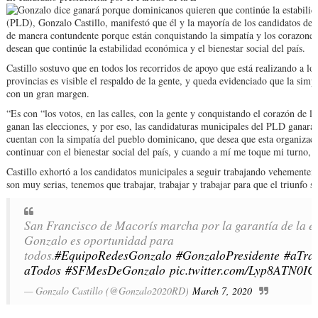
(PLD), Gonzalo Castillo, manifestó que él y la mayoría de los candidatos de 
de manera contundente porque están conquistando la simpatía y los corazones
desean que continúe la estabilidad económica y el bienestar social del país.
Castillo sostuvo que en todos los recorridos de apoyo que está realizando a lo
provincias es visible el respaldo de la gente, y queda evidenciado que la simp
con un gran margen.
“Es con “los votos, en las calles, con la gente y conquistando el corazón de 
ganan las elecciones, y por eso, las candidaturas municipales del PLD ganar
cuentan con la simpatía del pueblo dominicano, que desea que esta organizaci
continuar con el bienestar social del país, y cuando a mí me toque mi turno,
Castillo exhortó a los candidatos municipales a seguir trabajando vehementem
son muy serias, tenemos que trabajar, trabajar y trabajar para que el triunfo s
San Francisco de Macorís marcha por la garantía de la es
Gonzalo es oportunidad para
todos.
#EquipoRedesGonzalo
#GonzaloPresidente
#aTra
aTodos
#SFMesDeGonzalo
pic.twitter.com/Lyp8ATN0IC
— Gonzalo Castillo (@Gonzalo2020RD)
March 7, 2020