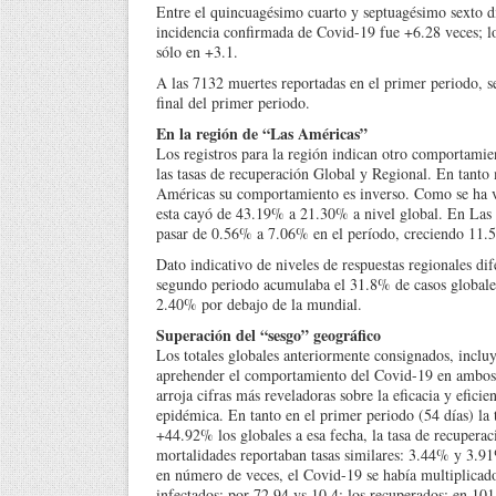
Entre el quincuagésimo cuarto y septuagésimo sexto dí
incidencia confirmada de Covid-19 fue +6.28 veces; lo
sólo en +3.1.
A las 7132 muertes reportadas en el primer periodo, s
final del primer periodo.
En la región de “Las Américas”
Los registros para la región indican otro comportamien
las tasas de recuperación Global y Regional. En tanto 
Américas su comportamiento es inverso. Como se ha vi
esta cayó de 43.19% a 21.30% a nivel global. En Las 
pasar de 0.56% a 7.06% en el período, creciendo 11.5
Dato indicativo de niveles de respuestas regionales di
segundo periodo acumulaba el 31.8% de casos globales 
2.40% por debajo de la mundial.
Superación del “sesgo” geográfico
Los totales globales anteriormente consignados, incluy
aprehender el comportamiento del Covid-19 en ambos e
arroja cifras más reveladoras sobre la eficacia y eficie
epidémica. En tanto en el primer periodo (54 días) la 
+44.92% los globales a esa fecha, la tasa de recuperac
mortalidades reportaban tasas similares: 3.44% y 3.9
en número de veces, el Covid-19 se había multiplicado
infectados: por 72.94 vs 10.4; los recuperados: en 101