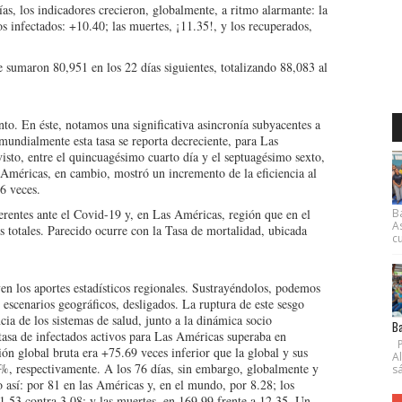
as, los indicadores crecieron, globalmente, a ritmo alarmante: la
s infectados: +10.40; las muertes, ¡11.35!, y los recuperados,
e sumaron 80,951 en los 22 días siguientes, totalizando 88,083 al
to. En éste, notamos una significativa asincronía subyacentes a
mundialmente esta tasa se reporta decreciente, para Las
sto, entre el quincuagésimo cuarto día y el septuagésimo sexto,
Américas, en cambio, mostró un incremento de la eficiencia al
6 veces.
ferentes ante el Covid-19 y, en Las Américas, región que en el
B
A
totales. Parecido ocurre con la Tasa de mortalidad, ubicada
cu
en los aportes estadísticos regionales. Sustrayéndolos, podemos
scenarios geográficos, desligados. La ruptura de este sesgo
ncia de los sistemas de salud, junto a la dinámica socio
Ba
tasa de infectados activos para Las Américas superaba en
P
ión global bruta era +75.69 veces inferior que la global y sus
A
1%, respectivamente. A los 76 días, sin embargo, globalmente y
s
 así: por 81 en las Américas y, en el mundo, por 8.28; los
1.53 contra 3.08; y las muertes, en 169.99 frente a 12.35. Un