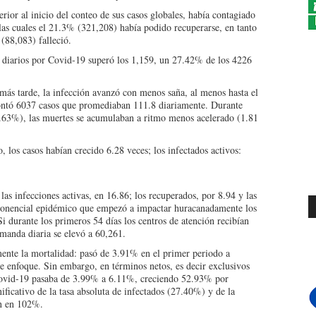
rior al inicio del conteo de sus casos globales, había contagiado
as cuales el 21.3% (321,208) había podido recuperarse, en tanto
(88,083) falleció.
 diarios por Covid-19 superó los 1,159, un 27.42% de los 4226
más tarde, la infección avanzó con menos saña, al menos hasta el
ontó 6037 casos que promediaban 111.8 diariamente. Durante
 (0.63%), las muertes se acumulaban a ritmo menos acelerado (1.81
los casos habían crecido 6.28 veces; los infectados activos:
 las infecciones activas, en 16.86; los recuperados, por 8.94 y las
xponencial epidémico que empezó a impactar huracanadamente los
i durante los primeros 54 días los centros de atención recibían
emanda diaria se elevó a 60,261.
lmente la mortalidad: pasó de 3.91% en el primer periodo a
 enfoque. Sin embargo, en términos netos, es decir exclusivos
Covid-19 pasaba de 3.99% a 6.11%, creciendo 52.93% por
ficativo de la tasa absoluta de infectados (27.40%) y de la
ón en 102%.