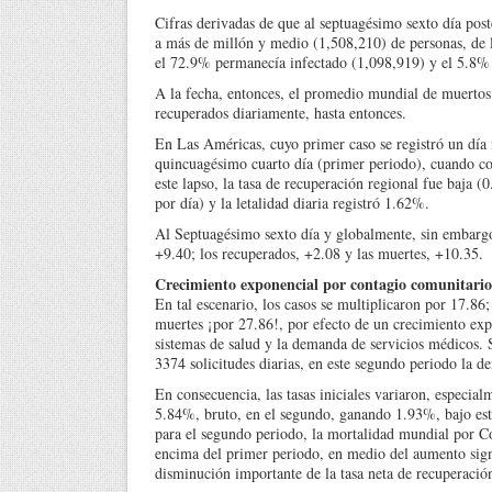
Cifras derivadas de que al septuagésimo sexto día poste
a más de millón y medio (1,508,210) de personas, de l
el 72.9% permanecía infectado (1,098,919) y el 5.8% 
A la fecha, entonces, el promedio mundial de muertos
recuperados diariamente, hasta entonces.
En Las Américas, cuyo primer caso se registró un día 
quincuagésimo cuarto día (primer periodo), cuando c
este lapso, la tasa de recuperación regional fue baja
por día) y la letalidad diaria registró 1.62%.
Al Septuagésimo sexto día y globalmente, sin embargo, 
+9.40; los recuperados, +2.08 y las muertes, +10.35.
Crecimiento exponencial por contagio comunitario
En tal escenario, los casos se multiplicaron por 17.86;
muertes ¡por 27.86!, por efecto de un crecimiento e
sistemas de salud y la demanda de servicios médicos. S
3374 solicitudes diarias, en este segundo periodo la d
En consecuencia, las tasas iniciales variaron, especia
5.84%, bruto, en el segundo, ganando 1.93%, bajo este
para el segundo periodo, la mortalidad mundial por 
encima del primer periodo, en medio del aumento signi
disminución importante de la tasa neta de recuperaci