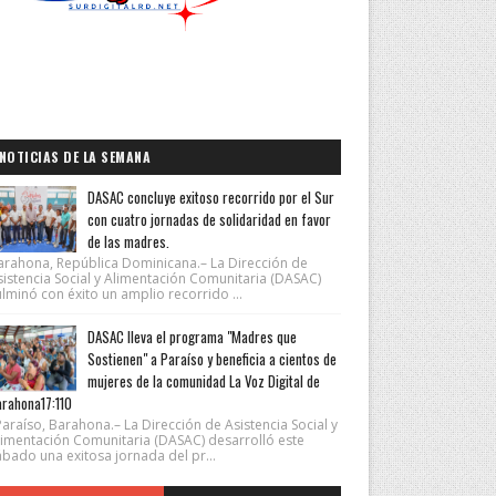
NOTICIAS DE LA SEMANA
DASAC concluye exitoso recorrido por el Sur
con cuatro jornadas de solidaridad en favor
de las madres.
arahona, República Dominicana.– La Dirección de
sistencia Social y Alimentación Comunitaria (DASAC)
lminó con éxito un amplio recorrido ...
DASAC lleva el programa "Madres que
Sostienen" a Paraíso y beneficia a cientos de
mujeres de la comunidad La Voz Digital de
rahona17:110
araíso, Barahona.– La Dirección de Asistencia Social y
limentación Comunitaria (DASAC) desarrolló este
ábado una exitosa jornada del pr...