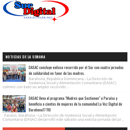
NOTICIAS DE LA SEMANA
DASAC concluye exitoso recorrido por el Sur con cuatro jornadas
de solidaridad en favor de las madres.
Barahona, República Dominicana.– La Dirección de
Asistencia Social y Alimentación Comunitaria (DASAC)
culminó con éxito un amplio recorrido ...
DASAC lleva el programa "Madres que Sostienen" a Paraíso y
beneficia a cientos de mujeres de la comunidad La Voz Digital de
Barahona17:110
Paraíso, Barahona.– La Dirección de Asistencia Social y Alimentación
Comunitaria (DASAC) desarrolló este sábado una exitosa jornada del pr...