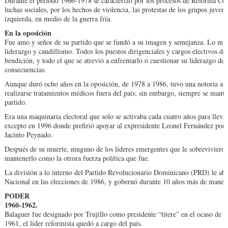
Durante el periodo 1966-1978 se caracterizó por los procesos de Reforma Cons­
luchas sociales, por los hechos de violencia, las protestas de los grupos juven
izquier­da, en medio de la guerra fría.
En la oposición
Fue amo y señor de su par­tido que se fundó a su ima­gen y semejanza. Lo mane
liderazgo y caudi­llismo. Todos los puestos di­rigenciales y cargos electivos 
bendición, y todo el que se atrevió a en­frentarlo o cuestionar su li­derazgo de
consecuen­cias.
Aunque duró ocho años en la oposición, de 1978 a 1986, tuvo una notoria au­se
realizarse trata­mientos médicos fuera del país; sin embargo, siempre se mant
par­tido.
Era una maquinaria electo­ral que solo se activaba cada cuatro años para llevar
excepto en 1996 don­de prefirió apoyar al expre­sidente Leonel Fernández por 
Jacinto Pey­nado.
Después de su muerte, nin­guno de los líderes emer­gentes que le sobrevivieron
mantenerlo como la otrora fuerza política que fue.
La división a lo interno del Partido Revoluciona­rio Dominicano (PRD) le abri
Nacional en las elecciones de 1986, y gobernó durante 10 años más de manera
PODER
1960-1962.
Balaguer fue designa­do por Trujillo como presidente “títere” en el ocaso de su
1961, el lí­der reformista quedó a cargo del país.