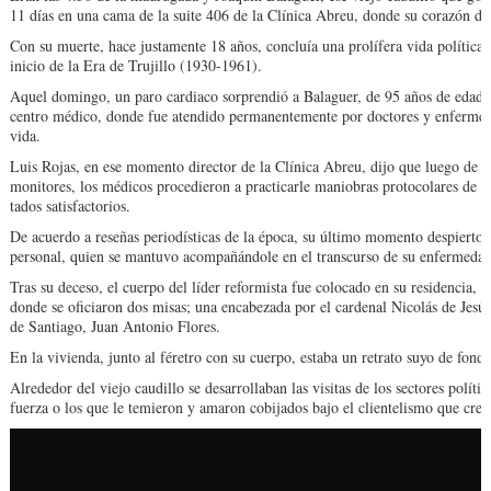
11 días en una cama de la suite 406 de la Clínica Abreu, donde su corazón dio 
Con su muerte, hace jus­tamente 18 años, concluía una prolífera vida políti­ca
inicio de la Era de Trujillo (1930-1961).
Aquel domingo, un paro cardiaco sorprendió a Ba­laguer, de 95 años de edad, 
centro mé­dico, donde fue atendi­do permanentemente por doctores y enfermeras
vida.
Luis Rojas, en ese momen­to director de la Clínica Abreu, dijo que luego de qu
monitores, los médicos procedieron a practicarle maniobras pro­tocolares de r
tados satisfactorios.
De acuerdo a reseñas pe­riodísticas de la época, su último momento despierto l
personal, quien se mantuvo acompañándole en el transcurso de su enfer­medad
Tras su deceso, el cuerpo del líder reformista fue coloca­do en su residencia
donde se oficiaron dos misas; una encabezada por el cardenal Nicolás de Jesú
de Santiago, Juan Antonio Flores.
En la vivienda, junto al fére­tro con su cuerpo, estaba un retrato suyo de fondo
Alrededor del viejo caudillo se desarrollaban las visitas de los sectores polít
fuerza o los que le te­mieron y amaron cobijados bajo el clientelismo que cre