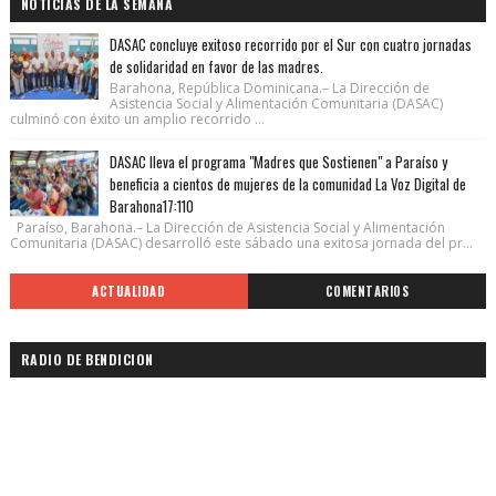
NOTICIAS DE LA SEMANA
DASAC concluye exitoso recorrido por el Sur con cuatro jornadas
de solidaridad en favor de las madres.
Barahona, República Dominicana.– La Dirección de
Asistencia Social y Alimentación Comunitaria (DASAC)
culminó con éxito un amplio recorrido ...
DASAC lleva el programa "Madres que Sostienen" a Paraíso y
beneficia a cientos de mujeres de la comunidad La Voz Digital de
Barahona17:110
Paraíso, Barahona.– La Dirección de Asistencia Social y Alimentación
Comunitaria (DASAC) desarrolló este sábado una exitosa jornada del pr...
ACTUALIDAD
COMENTARIOS
RADIO DE BENDICION