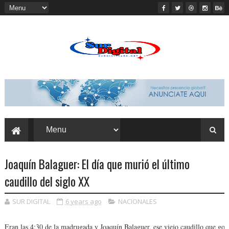
Joaquín Balaguer: El día que murió el último
caudillo del siglo XX
SUR DIGITAL
6 years ago
NACIONALES
Eran las 4:30 de la madru­gada y Joaquín Balaguer, ese viejo caudillo que go­b