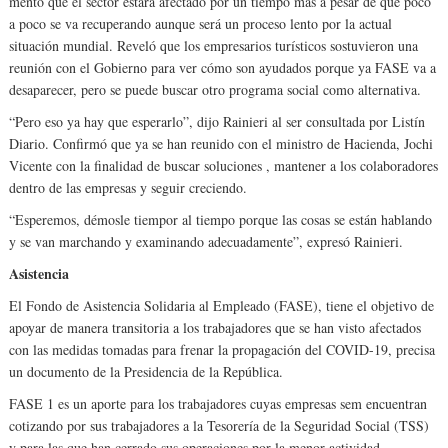
mentó que el sector estará afectado por un tiempo más a pesar de que poco
a po­co se va recuperando aun­que será un proceso lento por la actual
situación mun­dial. Reveló que los empre­sarios turísticos sostuvieron una
reunión con el Gobier­no para ver cómo son ayu­dados porque ya FASE va a
desaparecer, pero se puede buscar otro programa social como alternativa.
“Pero eso ya hay que es­perarlo”, dijo Rainieri al ser consultada por Listín
Diario. Confirmó que ya se han reunido con el minis­tro de Hacienda, Jochi
Vi­cente con la finalidad de buscar soluciones , man­tener a los colaboradores
dentro de las empresas y seguir creciendo.
“Esperemos, démosle tiempor al tiempo porque las cosas se están hablando
y se van marchando y exa­minando adecuadamente”, expresó Rainieri.
Asistencia
El Fondo de Asistencia Soli­daria al Empleado (FASE), tiene el objetivo de
apoyar de manera transitoria a los trabajadores que se han vis­to afectados
con las medi­das tomadas para frenar la propagación del COVID-19, precisa
un documento de la Presidencia de la República.
FASE 1 es un aporte para los trabajadores cuyas em­presas sem encuentran
coti­zando por sus trabajadores a la Tesorería de la Seguri­dad Social (TSS)
y para las que han cerrado sus opera­ciones por la menor activi­dad