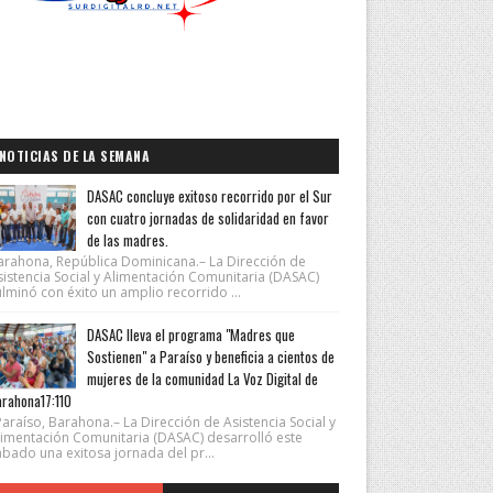
NOTICIAS DE LA SEMANA
DASAC concluye exitoso recorrido por el Sur
con cuatro jornadas de solidaridad en favor
de las madres.
arahona, República Dominicana.– La Dirección de
sistencia Social y Alimentación Comunitaria (DASAC)
lminó con éxito un amplio recorrido ...
DASAC lleva el programa "Madres que
Sostienen" a Paraíso y beneficia a cientos de
mujeres de la comunidad La Voz Digital de
rahona17:110
araíso, Barahona.– La Dirección de Asistencia Social y
limentación Comunitaria (DASAC) desarrolló este
ábado una exitosa jornada del pr...