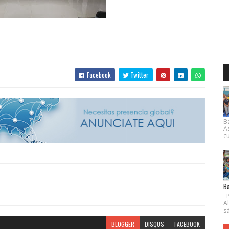
Facebook
Twitter
B
A
cu
Ba
P
A
s
BLOGGER
DISQUS
FACEBOOK