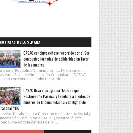
NOTICIAS DE LA SEMANA
DASAC concluye exitoso recorrido por el Sur
con cuatro jornadas de solidaridad en favor
de las madres.
arahona, República Dominicana.– La Dirección de
sistencia Social y Alimentación Comunitaria (DASAC)
lminó con éxito un amplio recorrido ...
DASAC lleva el programa "Madres que
Sostienen" a Paraíso y beneficia a cientos de
mujeres de la comunidad La Voz Digital de
rahona17:110
araíso, Barahona.– La Dirección de Asistencia Social y
limentación Comunitaria (DASAC) desarrolló este
ábado una exitosa jornada del pr...