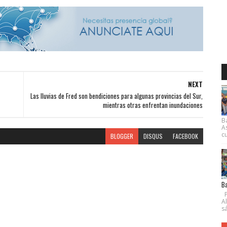
NEXT
Las lluvias de Fred son bendiciones para algunas provincias del Sur,
mientras otras enfrentan inundaciones
B
A
cu
BLOGGER
DISQUS
FACEBOOK
Ba
P
A
s