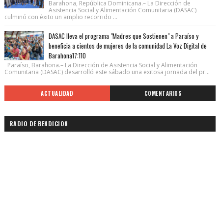
Barahona, República Dominicana.– La Dirección de
Asistencia Social y Alimentación Comunitaria (DASAC)
culminó con éxito un amplio recorrido ...
DASAC lleva el programa "Madres que Sostienen" a Paraíso y
beneficia a cientos de mujeres de la comunidad La Voz Digital de
Barahona17:110
Paraíso, Barahona.– La Dirección de Asistencia Social y Alimentación
Comunitaria (DASAC) desarrolló este sábado una exitosa jornada del pr...
ACTUALIDAD
COMENTARIOS
RADIO DE BENDICION