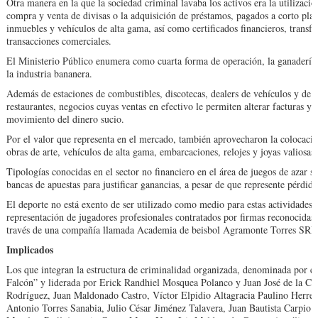
Otra manera en la que la sociedad criminal lavaba los activos era la utilizació
compra y venta de divisas o la adquisición de préstamos, pagados a corto plaz
inmuebles y vehículos de alta gama, así como certificados financieros, transfer
transacciones comerciales.
El Ministerio Público enumera como cuarta forma de operación, la ganadería 
la industria bananera.
Además de estaciones de combustibles, discotecas, dealers de vehículos y de mo
restaurantes, negocios cuyas ventas en efectivo le permiten alterar facturas y l
movimiento del dinero sucio.
Por el valor que representa en el mercado, también aprovecharon la colocació
obras de arte, vehículos de alta gama, embarcaciones, relojes y joyas valiosas.
Tipologías conocidas en el sector no financiero en el área de juegos de azar se 
bancas de apuestas para justificar ganancias, a pesar de que represente pérdida
El deporte no está exento de ser utilizado como medio para estas actividades 
representación de jugadores profesionales contratados por firmas reconocidas de
través de una compañía llamada Academia de beisbol Agramonte Torres SRL
Implicados
Los que integran la estructura de criminalidad organizada, denominada por 
Falcón” y liderada por Erick Randhiel Mosquea Polanco y Juan José de la Cr
Rodríguez, Juan Maldonado Castro, Víctor Elpidio Altagracia Paulino Herrera
Antonio Torres Sanabia, Julio César Jiménez Talavera, Juan Bautista Carpio 