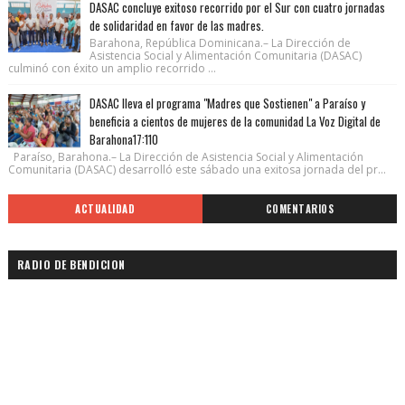
DASAC concluye exitoso recorrido por el Sur con cuatro jornadas
de solidaridad en favor de las madres.
Barahona, República Dominicana.– La Dirección de
Asistencia Social y Alimentación Comunitaria (DASAC)
culminó con éxito un amplio recorrido ...
DASAC lleva el programa "Madres que Sostienen" a Paraíso y
beneficia a cientos de mujeres de la comunidad La Voz Digital de
Barahona17:110
Paraíso, Barahona.– La Dirección de Asistencia Social y Alimentación
Comunitaria (DASAC) desarrolló este sábado una exitosa jornada del pr...
ACTUALIDAD
COMENTARIOS
RADIO DE BENDICION