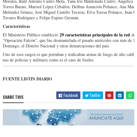
Morales, Raúl Antonio Castro Mota, Yana Iris Maldonado Castro, Angélica 
Torres Bueno, Marisol López Ceballos, Delfina Asunción Polanco, Ana Marg
Meléndez Gómez, José Miguel Castillo Taveras, Elva Teresa Polanco, Juan C
Tavares Rodríguez y Felipe Espino Germán.
Características
29 características principales de la red
El Ministerio Público estableció
de
“Operación Falcón”, que fue desmantelada el pasado miércoles con más de 10
Domingo, el Distrito Nacional y otras demarcaciones del país.
Uno de esos rasgos es que portaban y traficaban armas de fuego de alto calibr
uso de policías y militares como es el caso de fusiles.
FUENTE LISTIN DIARIO
Facebook
Twitter
SHARE THIS