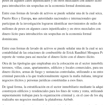
pesos en algunos casos injustificados y en otros mezclados con dinero lícito
para introducirlos sin sospechas en la economía formal dominicana.
Entre esas formas de lavado de activos se puede señalar una de la cual seica,
, u
Puerto Rico y Europa
as autoridades nacionales e internacionales que
participan de la investigación lograron identificar movimientos de miles de
millones de pesos en algunos casos injustificados y en otros mezclados con
dinero lícito para introducirlos sin sospechas en la economía formal
dominicana.
Entre esas formas de lavado de activos se puede señalar una de la cual se acusa
contabilidad de las estaciones de combustible de Erick Randhiel Mosquea Pol
reporte de ventas para así mezclar el dinero lícito con el dinero ilícito.
Otra de las tipologías que empleaban era la colocación en el sector inmobiliari
terrenos, villas, casas, apartamentos, edificios y locales comerciales, para us
dinero ilícitos, armas de fuego y sustancias controladas, utilizando a su entor
criminal parecida a la que tradicionalmente siguen la mafia italiana, integrand
negocios ilícitos.y personas jurídicas constituidas a esos fines.
De igual forma, la estratificación en el sector inmobiliario mediante la adqui
construyen edificios y residenciales para los fines de venta y renta, utilizando
supuestamente trabajan para la organización criminal y, en el caso de los alqu
realizaba sus negocios mediante la plataforma Airbnb.