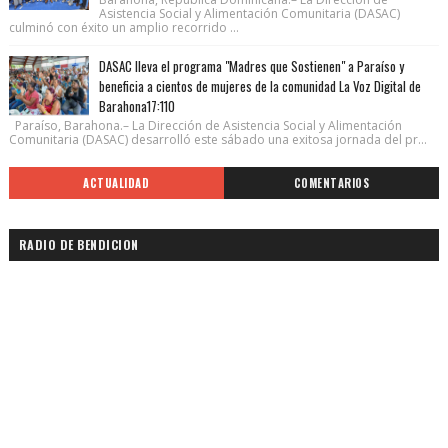
Asistencia Social y Alimentación Comunitaria (DASAC)
culminó con éxito un amplio recorrido ...
DASAC lleva el programa "Madres que Sostienen" a Paraíso y
beneficia a cientos de mujeres de la comunidad La Voz Digital de
Barahona17:110
Paraíso, Barahona.– La Dirección de Asistencia Social y Alimentación
Comunitaria (DASAC) desarrolló este sábado una exitosa jornada del pr...
ACTUALIDAD
COMENTARIOS
RADIO DE BENDICION