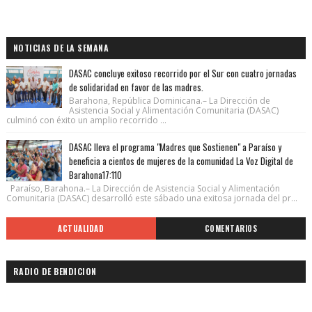
NOTICIAS DE LA SEMANA
DASAC concluye exitoso recorrido por el Sur con cuatro jornadas
de solidaridad en favor de las madres.
Barahona, República Dominicana.– La Dirección de
Asistencia Social y Alimentación Comunitaria (DASAC)
culminó con éxito un amplio recorrido ...
DASAC lleva el programa "Madres que Sostienen" a Paraíso y
beneficia a cientos de mujeres de la comunidad La Voz Digital de
Barahona17:110
Paraíso, Barahona.– La Dirección de Asistencia Social y Alimentación
Comunitaria (DASAC) desarrolló este sábado una exitosa jornada del pr...
ACTUALIDAD
COMENTARIOS
RADIO DE BENDICION