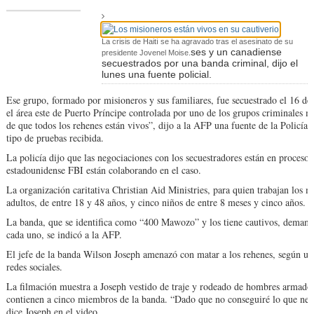
La crisis de Haití se ha agravado tras el asesinato de su
ses y un canadiense
presidente Jovenel Moise.
secuestrados por una banda criminal, dijo el
lunes una fuente policial.
Ese grupo, formado por misioneros y sus familiares, fue secuestrado el 16 de
el área este de Puerto Príncipe controlada por uno de los grupos criminales 
de que todos los rehenes están vivos”, dijo a la AFP una fuente de la Policía N
tipo de pruebas recibida.
La policía dijo que las negociaciones con los secuestradores están en proceso y
estadounidense FBI están colaborando en el caso.
La organización caritativa Christian Aid Ministries, para quien trabajan los m
adultos, de entre 18 y 48 años, y cinco niños de entre 8 meses y cinco años.
La banda, que se identifica como “400 Mawozo” y los tiene cautivos, demanda
cada uno, se indicó a la AFP.
El jefe de la banda Wilson Joseph amenazó con matar a los rehenes, según un
redes sociales.
La filmación muestra a Joseph vestido de traje y rodeado de hombres armados
contienen a cinco miembros de la banda. “Dado que no conseguiré lo que nece
dice Joseph en el video.