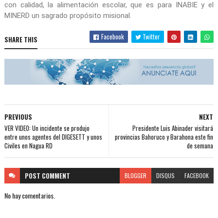
con calidad, la alimentación escolar, que es para INABIE y el
MINERD un sagrado propósito misional.
Facebook
Twitter
SHARE THIS
PREVIOUS
NEXT
VER VIDEO: Un incidente se produjo
Presidente Luis Abinader visitará
entre unos agentes del DIGESETT y unos
provincias Bahoruco y Barahona este fin
Civiles en Nagua RD
de semana
POST
COMMENT
BLOGGER
DISQUS
FACEBOOK
No hay comentarios.