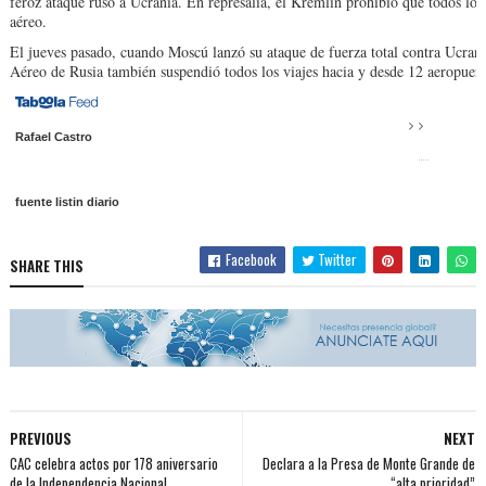
feroz ataque ruso a Ucrania. En represalia, el Kremlin prohibió que todos los
aéreo.
El jueves pasado, cuando Moscú lanzó su ataque de fuerza total contra Ucrani
Aéreo de Rusia también suspendió todos los viajes hacia y desde 12 aeropuerto
Rafael Castro
fuente listin diario
Facebook
Twitter
SHARE THIS
PREVIOUS
NEXT
CAC celebra actos por 178 aniversario
Declara a la Presa de Monte Grande de
de la Independencia Nacional
“alta prioridad”