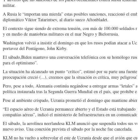
militar.
A Rusia le “importan una mierda” estas posibles sanciones, reaccionó el emba
diplomático Viktor Tatarintsev, al diario sueco Aftonbladet.
El contexto sigue siendo de extrema tensión, con más de 100.000 soldados rus
y en medio de maniobras militares en el mar Negro y Bielorrusia.
Washington volvió a insistir el domingo en que los rusos podían atacar a Uc
portavoz del Pentágono, John Kirby.
El sábado,Biden mantuvo una conversación telefónica con su homólogo ruso, 
para el optimismo”.
La situación ha alcanzado un punto “crítico”, estimó por su parte una fuente
preocupación creció (...), creemos que la situación es crítica, muy peligrosa”,
Pero, pese a todo, Alemania continúa negándose a entregar armas “letales” a 
política instaurada tras la Segunda Guerra Mundial en el país, que prohíbe ese
Pese al ambiente crispado, Ucrania prometió el domingo que mantiene abierto
“El espacio aéreo de Ucrania permanece abierto y el Estado está trabajando pa
compañías aéreas”, indicó el ministerio de Infraestructura en un comunicad
El sábado, la aerolínea neerlandesa KLM anunció que suspendía todos sus vuel
nuevo aviso. Una conexión prevista el sábado por la noche fue cancelada.
KLM no ha vuelto a sobrevolar el este de Ucrania desde que el avión que c