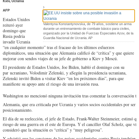
Kiev, Ucrania
AFP
Estados Unidos
reiteró ayer
Valentyna Konstantynovska, de 79 años, sostiene un arma
durante un entrenamiento de combate básico para civiles,
domingo que
organizado por la Unidad de Fuerzas Especiales Azov, de la
Rusia podría
Guardia Nacional de Ucrania. AP
invadir Ucrania
“en cualquier momento” tras el fracaso de los últimos esfuerzos
diplomáticos, una situación que Alemania calificó de “crítica” y que quiere
mejorar con sendos viajes de su jefe de gobierno a Kiev y Moscú.
El presidente de Estados Unidos, Joe Biden, habló el domingo con su
par ucraniano, Volodimir Zelenski, y a
Según la presidencia ucraniana,
Zelenski invitó Biden a visitar Kiev “en los próximos días”, para que
manifieste su apoyo ante el riesgo de una invasión rusa.
Washington no mencionó ninguna invitación tras comentar la conversación te
Alemania, que era criticada por Ucrania y varios socios occidentales por ser
posicionamiento.
El día de su reelección, el jefe de Estado, Frank-Walter Steinmeier, estimó q
riesgo de una guerra en el este de Europa. Y el canciller Olaf Scholz, que via
consideró que la situación es “crítica” y “muy peligrosa”.
Y advirtió que las sanciones de los países occidentales contra Rusia tendrían 