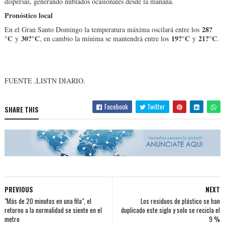
dispersas, generando nublados ocasionales desde la mañana.
Pronóstico local
28?
En el Gran Santo Domingo la temperatura máxima oscilará entre los
°C
30?°C
19?°C
21?°C
y
, en cambio la mínima se mantendrá entre los
y
.
FUENTE ,LISTN DIARIO.
Facebook
Twitter
SHARE THIS
PREVIOUS
NEXT
"Más de 20 minutos en una fila", el
Los residuos de plástico se han
retorno a la normalidad se siente en el
duplicado este siglo y solo se recicla el
metro
9 %