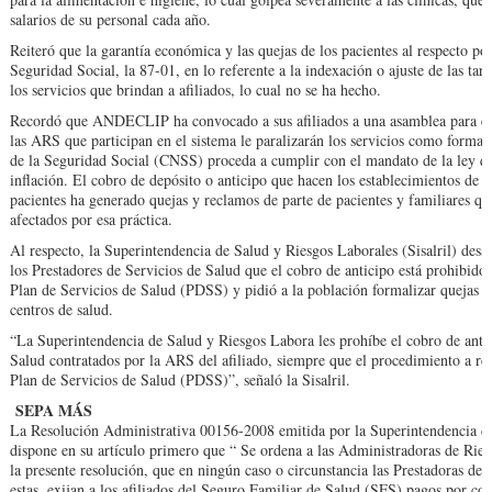
salarios de su perso­nal cada año.
Reiteró que la garan­tía económica y las que­jas de los pacientes al res­pecto po
Segu­ridad Social, la 87-01, en lo referente a la indexa­ción o ajuste de las tari
los servicios que brindan a afiliados, lo cual no se ha hecho.
Recordó que ANDE­CLIP ha convocado a sus afiliados a una asam­blea para el 
las ARS que participan en el sistema le paraliza­rán los servicios como for­ma
de la Seguridad Social (CNSS) proceda a cumplir con el mandato de la ley qu
inflación. El cobro de depósito o antici­po que hacen los estableci­mientos de
pacientes ha generado que­jas y reclamos de parte de pacientes y familiares qu
afectados por esa práctica.
Al respecto, la Superin­tendencia de Salud y Ries­gos Laborales (Sisalril) desa
los Pres­tadores de Servicios de Sa­lud que el cobro de antici­po está prohibido
Plan de Servicios de Sa­lud (PDSS) y pidió a la po­blación formalizar quejas 
centros de sa­lud.
“La Superintendencia de Salud y Riesgos Labora­ les prohíbe el cobro de an­ti
Salud contra­tados por la ARS del afilia­do, siempre que el procedi­miento a rea
Plan de Servicios de Salud (PDSS)”, señaló la Sisalril.
SEPA MÁS
La Resolución Adminis­trativa 00156-2008 emi­tida por la Superinten­dencia de
dispo­ne en su artículo primero que “ Se ordena a las Ad­ministradoras de Ries
la presen­te resolución, que en nin­gún caso o circunstancia las Prestadoras de 
estas, exijan a los afiliados del Seguro Familiar de Salud (SFS) pagos por co