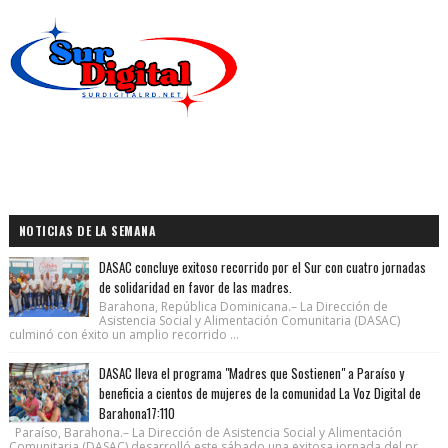
NOTICIAS DE LA SEMANA
DASAC concluye exitoso recorrido por el Sur con cuatro jornadas
de solidaridad en favor de las madres.
Barahona, República Dominicana.– La Dirección de
Asistencia Social y Alimentación Comunitaria (DASAC)
culminó con éxito un amplio recorrido ...
DASAC lleva el programa "Madres que Sostienen" a Paraíso y
beneficia a cientos de mujeres de la comunidad La Voz Digital de
Barahona17:110
Paraíso, Barahona.– La Dirección de Asistencia Social y Alimentación
Comunitaria (DASAC) desarrolló este sábado una exitosa jornada del pr...