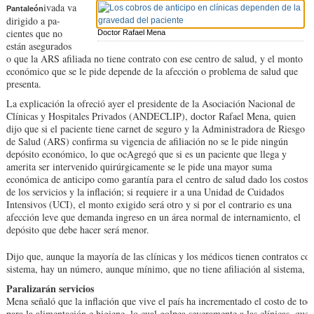
ivada va
Pantaleón
dirigido a pa­
cientes que no
Doctor Rafael Mena
están ase­gurados
o que la ARS afi­liada no tiene contrato con ese centro de salud, y el monto
económico que se le pide depende de la afección o problema de salud que
presenta.
La explicación la ofre­ció ayer el presidente de la Asociación Nacional de
Clínicas y Hospitales Pri­vados (ANDECLIP), doc­tor Rafael Mena, quien
di­jo que si el paciente tiene carnet de seguro y la Ad­ministradora de Riesgo
de Salud (ARS) confirma su vigencia de afiliación no se le pide ningún
depósito económico, lo que oc
Agregó que si es un pa­ciente que llega y
ameri­ta ser intervenido quirúr­gicamente se le pide una mayor suma
económica de anticipo como garan­tía para el centro de sa­lud dado los costos
de los servicios y la inflación; si requiere ir a una Unidad de Cuidados
Intensivos (UCI), el monto exigido será otro y si por el con­trario es una
afección le­ve que demanda ingreso en un área normal de in­ternamiento, el
depósito que debe hacer será me­nor.
Dijo que, aunque la ma­yoría de las clínicas y los médicos tienen contratos con
sistema, hay un número, aunque mínimo, que no tiene afi­liación al sistema, po
Paralizarán servicios
Mena señaló que la infla­ción que vive el país ha in­crementado el costo de tod
para la alimentación e higiene, lo cual golpea se­veramente a las clínicas, que 