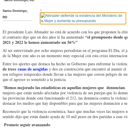
Santo Domingo, RD
Santo Domingo,
RD
El presidente Luis Abinader no está de acuerdo con los que proponen la elimi
“el presupuesto desde que
el contrario dijo que en dos años le ha aumentado
2021 y 2022 le hemos aumentado un 56%”
Al ser entrevistado por ocho mujeres periodistas en el programa El Día, el je
de la Mujer este año es un momento muy especial con esta crisis internacion
Entre los aportes que destaca ha hecho su Gobierno para enfrentar la violenci
de trece
casas de acogidas
y dos en constricción que encontró al asumir el p
son refugios temporales donde llevan a las mujeres que corren peligro de muer
que el agresor es sometido a la justicia.
Hemos mejorado las estadísticas en aquellas mujeres que denuncian
“
. Y
mujeres que están siendo afectadas por violencia de sus parejas que lo denu
las provincias donde está funcionando el 212, las denuncia contra la violencia
destacar los medios que hay disponibles para que las mujeres denuncien a sus 
Reconoció que la violencia económica, hace que muchas veces las mujeres no s
sentido dijo que están dando ayuda de 10 mil pesos en dos partidas a esas víc
Promete seguir avanzando