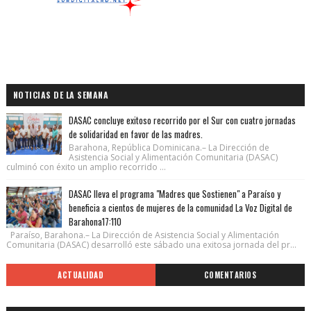
NOTICIAS DE LA SEMANA
DASAC concluye exitoso recorrido por el Sur con cuatro jornadas
de solidaridad en favor de las madres.
Barahona, República Dominicana.– La Dirección de
Asistencia Social y Alimentación Comunitaria (DASAC)
culminó con éxito un amplio recorrido ...
DASAC lleva el programa "Madres que Sostienen" a Paraíso y
beneficia a cientos de mujeres de la comunidad La Voz Digital de
Barahona17:110
Paraíso, Barahona.– La Dirección de Asistencia Social y Alimentación
Comunitaria (DASAC) desarrolló este sábado una exitosa jornada del pr...
ACTUALIDAD
COMENTARIOS