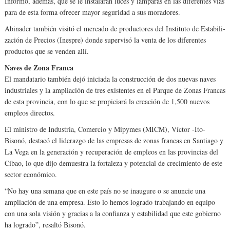
Informó, además, que se le instalarán luces y lam­paras en las diferentes vías
para de esta forma ofrecer mayor seguridad a sus mo­radores.
Abinader también visi­tó el mercado de producto­res del Instituto de Estabili­
zación de Precios (Inespre) donde supervisó la venta de los diferentes
productos que se venden allí.
Naves de Zona Franca
El mandatario también de­jó iniciada la construcción de dos nuevas naves
in­dustriales y la ampliación de tres existentes en el Par­que de Zonas Francas
de es­ta provincia, con lo que se propiciará la creación de 1,500 nuevos
empleos di­rectos.
El ministro de Industria, Comercio y Mipymes (MI­CM), Víctor -Ito-
Bisonó, destacó el liderazgo de las empresas de zonas francas en Santiago y
La Vega en la generación y recupera­ción de empleos en las pro­vincias del
Cibao, lo que di­jo demuestra la fortaleza y potencial de crecimiento de este
sector económico.
“No hay una semana que en este país no se inaugure o se anuncie una
amplia­ción de una empresa. Esto lo hemos logrado trabajan­do en equipo
con una sola visión y gracias a la confian­za y estabilidad que este go­bierno
ha logrado”, resaltó Bisonó.