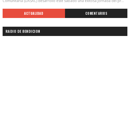
Comunitaria (DASAC) desarrolló este sábado una exitosa jornada del pr...
ACTUALIDAD
COMENTARIOS
RADIO DE BENDICION