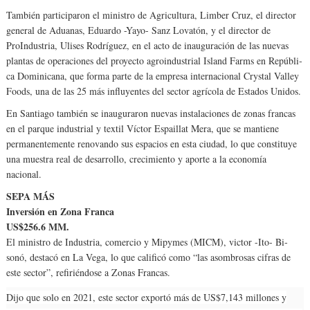
También participaron el ministro de Agricultura, Limber Cruz, el director
ge­neral de Aduanas, Eduardo -Yayo- Sanz Lovatón, y el di­rector de
ProIndustria, Uli­ses Rodríguez, en el acto de inauguración de las nue­vas
plantas de operaciones del proyecto agroindustrial Island Farms en Repúbli­
ca Dominicana, que forma parte de la empresa inter­nacional Crystal Valley
Fo­ods, una de las 25 más in­fluyentes del sector agrícola de Estados Unidos.
En Santiago también se inauguraron nuevas ins­talaciones de zonas fran­cas
en el parque industrial y textil Víctor Espaillat Me­ra, que se mantiene
perma­nentemente renovando sus espacios en esta ciudad, lo que constituye
una mues­tra real de desarrollo, creci­miento y aporte a la econo­mía
nacional.
SEPA MÁS
Inversión en Zona Franca
US$256.6 MM.
El ministro de Industria, comercio y Mipymes (MICM), victor -Ito- Bi­
sonó, destacó en La Ve­ga, lo que calificó como “las asombrosas cifras de
este sector”, refirién­dose a Zonas Francas.
Dijo que solo en 2021, este sector exportó más de US$7,143 millones y