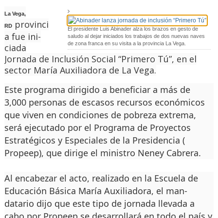
La Vega,
provinci
RD
El presidente Luis Abinader alza los brazos en gesto de
a fue ini­
saludo al dejar iniciados los trabajos de dos nuevas naves
de zona franca en su visita a la provincia La Vega.
ciada
Jornada de Inclu­sión Social “Primero Tú”, en el
sector María Auxilia­dora de La Vega.
Este programa dirigi­do a beneficiar a más de
3,000 personas de esca­sos recursos económicos
que viven en condiciones de pobreza extrema,
será ejecutado por el Programa de Proyectos
Estratégicos y Especiales de la Presi­dencia (
Propeep), que di­rige el ministro Neney Ca­brera.
Al encabezar el acto, realizado en la Escuela de
Educación Básica Ma­ría Auxiliadora, el man­
datario dijo que este tipo de jornada llevada a
cabo por Propeep se desarrolla­rá en todo el país y