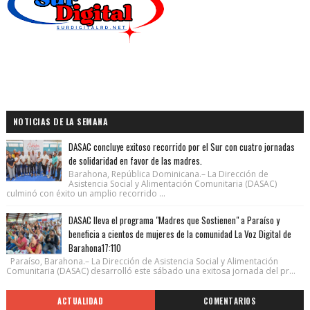
NOTICIAS DE LA SEMANA
DASAC concluye exitoso recorrido por el Sur con cuatro jornadas
de solidaridad en favor de las madres.
Barahona, República Dominicana.– La Dirección de
Asistencia Social y Alimentación Comunitaria (DASAC)
culminó con éxito un amplio recorrido ...
DASAC lleva el programa "Madres que Sostienen" a Paraíso y
beneficia a cientos de mujeres de la comunidad La Voz Digital de
Barahona17:110
Paraíso, Barahona.– La Dirección de Asistencia Social y Alimentación
Comunitaria (DASAC) desarrolló este sábado una exitosa jornada del pr...
ACTUALIDAD
COMENTARIOS