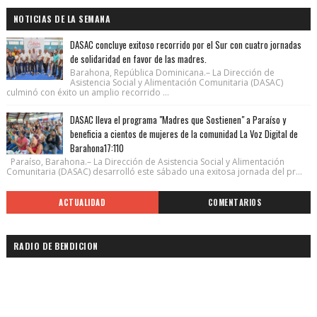
NOTICIAS DE LA SEMANA
DASAC concluye exitoso recorrido por el Sur con cuatro jornadas
de solidaridad en favor de las madres.
Barahona, República Dominicana.– La Dirección de
Asistencia Social y Alimentación Comunitaria (DASAC)
culminó con éxito un amplio recorrido ...
DASAC lleva el programa "Madres que Sostienen" a Paraíso y
beneficia a cientos de mujeres de la comunidad La Voz Digital de
Barahona17:110
Paraíso, Barahona.– La Dirección de Asistencia Social y Alimentación
Comunitaria (DASAC) desarrolló este sábado una exitosa jornada del pr...
ACTUALIDAD
COMENTARIOS
RADIO DE BENDICION