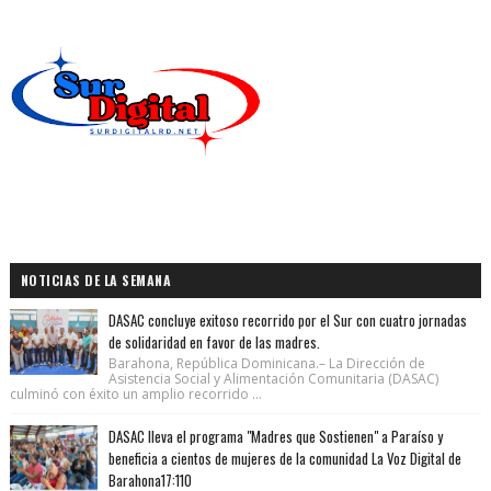
NOTICIAS DE LA SEMANA
DASAC concluye exitoso recorrido por el Sur con cuatro jornadas
de solidaridad en favor de las madres.
Barahona, República Dominicana.– La Dirección de
Asistencia Social y Alimentación Comunitaria (DASAC)
culminó con éxito un amplio recorrido ...
DASAC lleva el programa "Madres que Sostienen" a Paraíso y
beneficia a cientos de mujeres de la comunidad La Voz Digital de
Barahona17:110