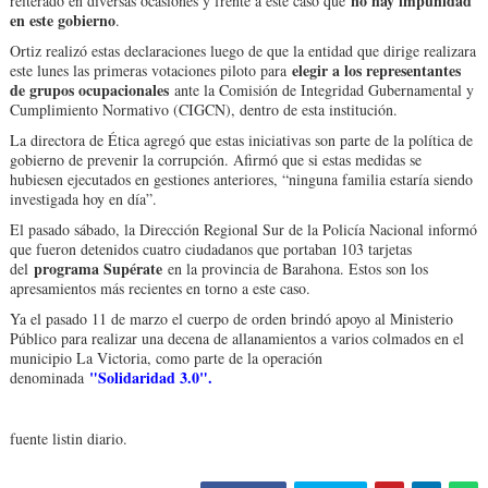
no hay impunidad
reiterado en diversas ocasiones y frente a este caso que
en este gobierno
.
Ortiz realizó estas declaraciones luego de que la entidad que dirige realizara
elegir a los representantes
este lunes las primeras votaciones piloto para
de grupos ocupacionales
ante la Comisión de Integridad Gubernamental y
Cumplimiento Normativo (CIGCN), dentro de esta institución.
La directora de Ética agregó que estas iniciativas son parte de la política de
gobierno de prevenir la corrupción. Afirmó que si estas medidas se
hubiesen ejecutados en gestiones anteriores, “ninguna familia estaría siendo
investigada hoy en día”.
El pasado sábado, la Dirección Regional Sur de la Policía Nacional informó
que fueron detenidos cuatro ciudadanos que portaban 103 tarjetas
programa Supérate
del
en la provincia de Barahona. Estos son los
apresamientos más recientes en torno a este caso.
Ya el pasado 11 de marzo el cuerpo de orden brindó apoyo al Ministerio
Público para realizar una decena de allanamientos a varios colmados en el
municipio La Victoria, como parte de la operación
"Solidaridad 3.0".
denominada
fuente listin diario.