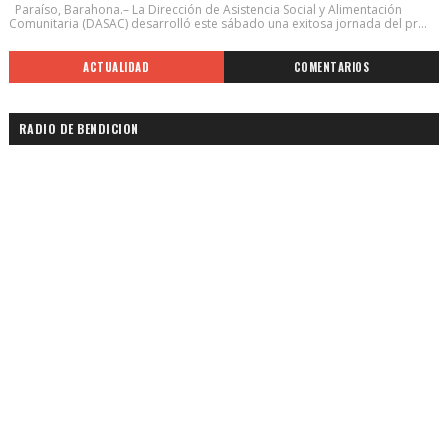
Paraíso, Barahona.– La Dirección de Asistencia Social y Alimentación
Comunitaria (DASAC) desarrolló este sábado una exitosa jornada del pr...
ACTUALIDAD
COMENTARIOS
RADIO DE BENDICION