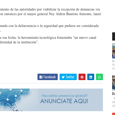
ntento de las autoridades por viabilizar la recepción de denuncias vía
 ese enton­ces por el mayor general Ney Aldrin Bautista Almon­te, lanzó
onada con la delincuencia o la seguridad que pudiera ser considerada
.
de esa fecha, la herramienta tecnológica fomentaba “un nuevo canal
ernidad de la institución”.
B
A
cu
Facebook
Twitter
Ba
P
A
s