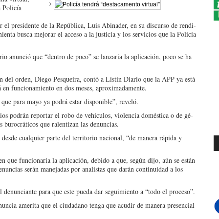
 Policía
or el presidente de la República, Luis Abinader, en su discurso de rendi­
ienta busca mejo­rar el acceso a la justicia y los servicios que la Policía
o anunció que “den­tro de poco” se lanzaría la aplicación, poco se ha
ión del orden, Diego Pesqueira, contó a Listín Diario que la APP ya está
tará en funcionamiento en dos meses, aproximada­mente.
ue para mayo ya po­drá estar disponible”, re­veló.
os podrán reportar el robo de vehículos, vio­lencia doméstica o de gé­
s burocráticos que ralen­tizan las denuncias.
 desde cualquier parte del territorio nacional, “de manera rápida y
n que funcionaria la aplicación, debido a que, según dijo, aún se están
 denuncias serán maneja­das por analistas que darán continuidad a los
del denunciante para que este pueda dar seguimiento a “todo el proceso”.
 denuncia amerita que el ciudadano tenga que acudir de manera presencial