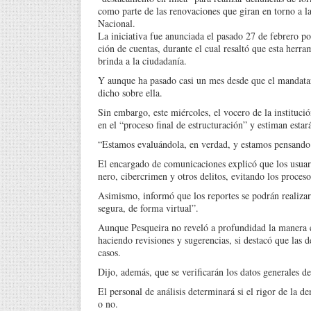
co­mo parte de las renovacio­nes que giran en torno a la
Nacional.
La iniciativa fue anuncia­da el pasado 27 de febre­ro p
ción de cuentas, duran­te el cual resaltó que esta herram
brinda a la ciudadanía.
Y aunque ha pasado casi un mes desde que el man­datari
di­cho sobre ella.
Sin embargo, este miér­coles, el vocero de la ins­tituc
en el “proceso final de es­tructuración” y estiman es­
“Estamos evaluándola, en verdad, y estamos pensan­do q
El encargado de comuni­caciones explicó que los usuari
nero, cibercrimen y otros delitos, evitando los proce­so
Asimismo, informó que los reportes se podrán reali­zar
segura, de forma virtual”.
Aunque Pesqueira no re­veló a profundidad la ma­nera e
ha­ciendo revisiones y suge­rencias, si destacó que las
casos.
Dijo, además, que se veri­ficarán los datos generales 
El personal de análisis de­terminará si el rigor de la
o no.