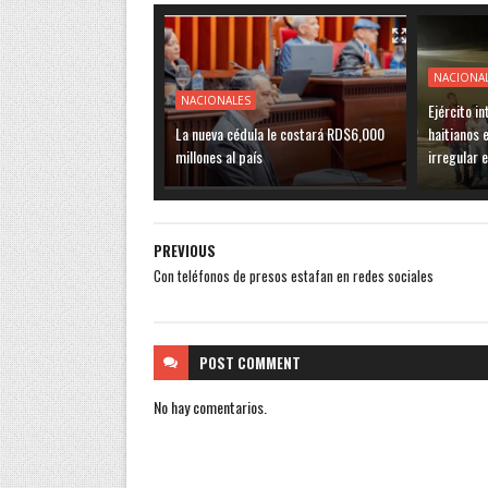
NACIONA
NACIONALES
Ejército i
La nueva cédula le costará RD$6,000
haitianos 
millones al país
irregular 
PREVIOUS
Con teléfonos de presos estafan en redes sociales
POST
COMMENT
No hay comentarios.