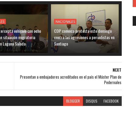
LES
NACIONALES
ntercepta vehículo con ocho
CDP convoca protesta este domingo
en situación migratoria
contra las agresiones a periodistas en
en Laguna Salada
Santiago
NEXT
Presentan a embajadores acreditados en el país el Máster Plan de
Pedernales
BLOGGER
DISQUS
FACEBOOK