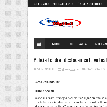
QUIENES SOMOS
POLÍTICA DE COOKIES
TÉRMINOS Y CONDICIONES
REGIONAL
NACIONALES
INTERNA
Policía tendrá “destacamento virtual
SUR DIGITAL
4 years ago
NACIONALES
Santo Domingo, RD
Helenny Amparo
Desde sus casas, trabajos o cualquier lugar en que se 
los ciuda­danos tendrán a la distan­cia de un solo clic un
“destacamento en línea” para realizar denun­cias de for