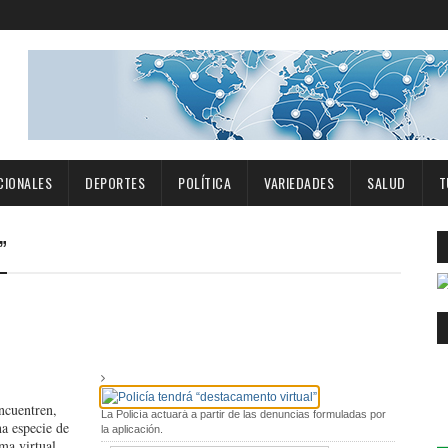
CIONALES
DEPORTES
POLÍTICA
VARIEDADES
SALUD
T
”
encuentren,
La Policía actuará a partir de las denuncias formuladas por
a es­pecie de
la aplicación.
ma virtual,