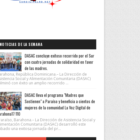
NOTICIAS DE LA SEMANA
DASAC concluye exitoso recorrido por el Sur
con cuatro jornadas de solidaridad en favor
de las madres.
arahona, República Dominicana.– La Dirección de
sistencia Social y Alimentación Comunitaria (DASAC)
lminó con éxito un amplio recorrido ...
DASAC lleva el programa "Madres que
Sostienen" a Paraíso y beneficia a cientos de
mujeres de la comunidad La Voz Digital de
rahona17:110
araíso, Barahona.– La Dirección de Asistencia Social y
limentación Comunitaria (DASAC) desarrolló este
ábado una exitosa jornada del pr...