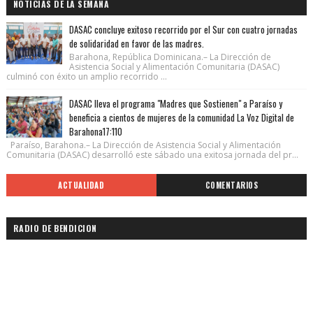
NOTICIAS DE LA SEMANA
DASAC concluye exitoso recorrido por el Sur con cuatro jornadas
de solidaridad en favor de las madres.
Barahona, República Dominicana.– La Dirección de
Asistencia Social y Alimentación Comunitaria (DASAC)
culminó con éxito un amplio recorrido ...
DASAC lleva el programa "Madres que Sostienen" a Paraíso y
beneficia a cientos de mujeres de la comunidad La Voz Digital de
Barahona17:110
Paraíso, Barahona.– La Dirección de Asistencia Social y Alimentación
Comunitaria (DASAC) desarrolló este sábado una exitosa jornada del pr...
ACTUALIDAD
COMENTARIOS
RADIO DE BENDICION