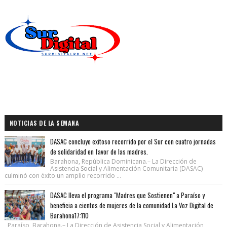
NOTICIAS DE LA SEMANA
DASAC concluye exitoso recorrido por el Sur con cuatro jornadas
de solidaridad en favor de las madres.
Barahona, República Dominicana.– La Dirección de
Asistencia Social y Alimentación Comunitaria (DASAC)
culminó con éxito un amplio recorrido ...
DASAC lleva el programa "Madres que Sostienen" a Paraíso y
beneficia a cientos de mujeres de la comunidad La Voz Digital de
Barahona17:110
Paraíso, Barahona.– La Dirección de Asistencia Social y Alimentación