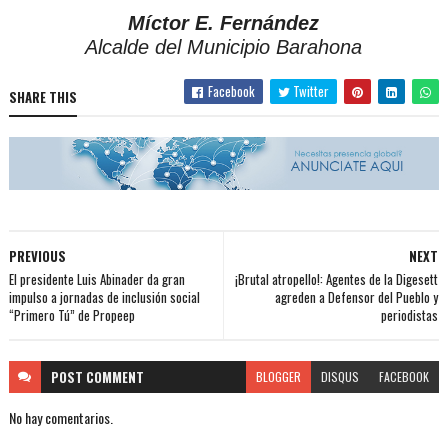
Míctor E. Fernández
Alcalde del Municipio Barahona
Facebook
Twitter
SHARE THIS
PREVIOUS
NEXT
El presidente Luis Abinader da gran
¡Brutal atropello!: Agentes de la Digesett
impulso a jornadas de inclusión social
agreden a Defensor del Pueblo y
“Primero Tú” de Propeep
periodistas
POST
COMMENT
BLOGGER
DISQUS
FACEBOOK
No hay comentarios.