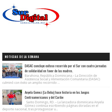
NOTICIAS DE LA SEMANA
DASAC concluye exitoso recorrido por el Sur con cuatro jornadas
de solidaridad en favor de las madres.
Barahona, República Dominicana.– La Dirección de
Asistencia Social y Alimentación Comunitaria (DASAC)
culminó con éxito un amplio recorrido ...
Anyela Gomez (La Beba) hace historia en los Juegos
Centroamericanos y del Caribe
Santo Domingo, RD. – La lanzadora dominicana Anyela
Gómez continúa escribiendo páginas doradas en el
deporte nacional, tras protagonizar u...