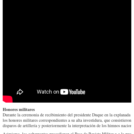
Honores militares
Durante la ceremonia de recibimiento del presiden­te Duque en la explanada fr
los honores militares correspondientes a su alta investidura, que consistieron 
disparos de artillería y pos­teriormente la interpreta­ción de los himnos nacio­n
Asimismo, los gober­nantes procedieron al Pa­se de Revista Militar y a la prese