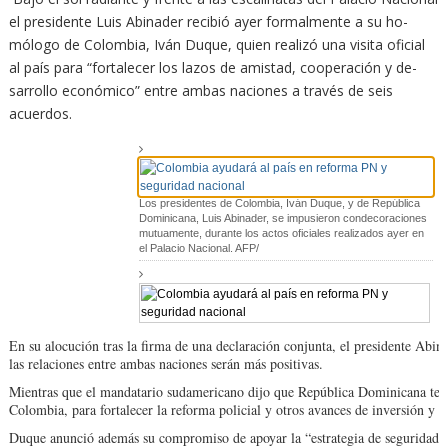
el presiden­te Luis Abinader recibió ayer formalmente a su ho­
mólogo de Colombia, Iván Duque, quien realizó una visita oficial
al país pa­ra “fortalecer los lazos de amistad, cooperación y de­
sarrollo económico” entre ambas naciones a través de seis
acuerdos.
Los presidentes de Colombia, Iván Duque, y de República
Dominicana, Luis Abinader, se impusieron condecoraciones
mutuamente, durante los actos oficiales realizados ayer en
el Palacio Nacional. AFP/
En su alocución tras la firma de una declaración conjunta, el presidente Abin
las re­laciones entre ambas na­ciones serán más positivas.
Mientras que el manda­tario sudamericano dijo que República Dominicana ten­d
Colombia, pa­ra fortalecer la reforma po­licial y otros avances de in­versión y 
Duque anunció además su compromiso de apo­yar la “estrategia de segu­ridad” 