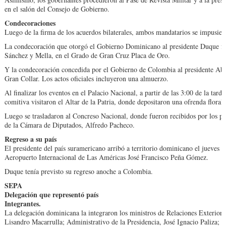
en el salón del Consejo de Go­bierno.
Condecoraciones
Luego de la firma de los acuerdos bilaterales, am­bos mandatarios se impu­si
La condecoración que otorgó el Gobierno Domi­nicano al presidente Duque fu
Sánchez y Mella, en el Grado de Gran Cruz Placa de Oro.
Y la condecoración con­cedida por el Gobierno de Colombia al presidente Abi
Gran Co­llar. Los actos oficiales in­cluyeron una almuerzo.
Al finalizar los eventos en el Palacio Nacional, a partir de las 3:00 de la tar­
comitiva visi­taron el Altar de la Patria, donde depositaron una ofrenda floral.
Luego se trasladaron al Concreso Nacional, donde fueron recibidos por los pre
de la Cámara de Diputados, Alfredo Pacheco.
Regreso a su país
El presidente del país sura­mericano arribó a territorio dominicano el jueves c
Aeropuerto Internacional de Las Américas José Fran­cisco Peña Gómez.
Duque tenía previsto su re­greso anoche a Colombia.
SEPA
Delegación que representó país
Integrantes.
La delegación dominicana la integraron los ministros de Relaciones Exteriore
Lisandro Macarrulla; Administrativo de la Presidencia, José Ignacio Paliza; In