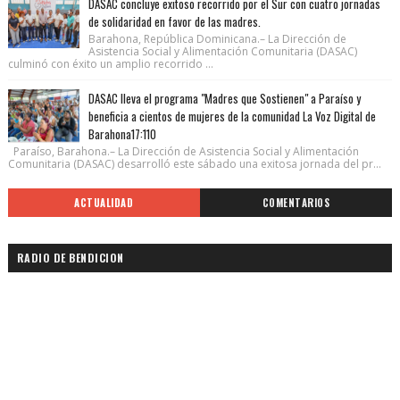
DASAC concluye exitoso recorrido por el Sur con cuatro jornadas
de solidaridad en favor de las madres.
Barahona, República Dominicana.– La Dirección de
Asistencia Social y Alimentación Comunitaria (DASAC)
culminó con éxito un amplio recorrido ...
DASAC lleva el programa "Madres que Sostienen" a Paraíso y
beneficia a cientos de mujeres de la comunidad La Voz Digital de
Barahona17:110
Paraíso, Barahona.– La Dirección de Asistencia Social y Alimentación
Comunitaria (DASAC) desarrolló este sábado una exitosa jornada del pr...
ACTUALIDAD
COMENTARIOS
RADIO DE BENDICION