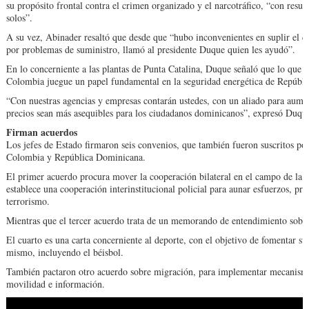
su propósito frontal contra el crimen organizado y el narcotráfico, “con result
solos”.
A su vez, Abinader re­saltó que desde que “hubo inconvenientes en suplir el ca
por pro­blemas de suministro, lla­mó al presidente Duque quien les ayudó”.
En lo concerniente a las plantas de Punta Catalina, Duque señaló que lo que se
Colombia juegue un papel fundamental en la seguridad energética de Repúbl
“Con nuestras agencias y empresas contarán us­tedes, con un aliado para aumen
pre­cios sean más asequibles para los ciudadanos do­minicanos”, expresó Du­qu
Firman acuerdos
Los jefes de Estado firma­ron seis convenios, que también fueron suscritos por 
Colombia y República Dominicana.
El primer acuerdo pro­cura mover la cooperación bilateral en el campo de la i
estable­ce una cooperación inte­rinstitucional policial para aunar esfuerzos, pre
terrorismo.
Mientras que el tercer acuerdo trata de un memo­rando de entendimiento so­bre
El cuarto es una carta con­cerniente al deporte, con el objetivo de fomentar su 
mismo, incluyendo el béisbol.
También pactaron otro acuerdo sobre migración, para implementar meca­nismo
movilidad e in­formación.