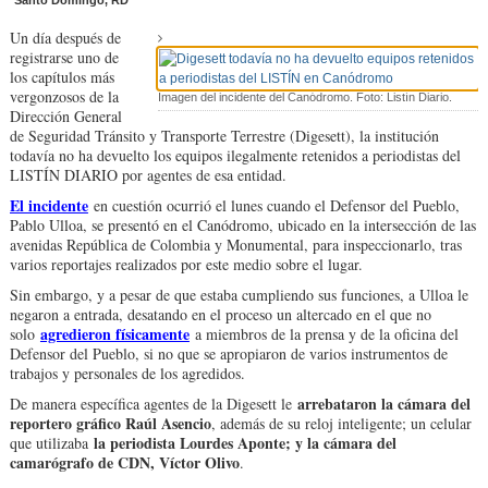
Santo Domingo, RD
Un día después de
registrarse uno de
los capítulos más
vergonzosos de la
Imagen del incidente del Canódromo. Foto: Listín Diario.
Dirección General
de Seguridad Tránsito y Transporte Terrestre (Digesett), la institución
todavía no ha devuelto los equipos ilegalmente retenidos a periodistas del
LISTÍN DIARIO por agentes de esa entidad.
El incidente
en cuestión ocurrió el lunes cuando el Defensor del Pueblo,
Pablo Ulloa, se presentó en el Canódromo, ubicado en la intersección de las
avenidas República de Colombia y Monumental, para inspeccionarlo, tras
varios reportajes realizados por este medio sobre el lugar.
Sin embargo, y a pesar de que estaba cumpliendo sus funciones, a Ulloa le
negaron a entrada, desatando en el proceso un altercado en el que no
agredieron físicamente
solo
a miembros de la prensa y de la oficina del
Defensor del Pueblo, si no que se apropiaron de varios instrumentos de
trabajos y personales de los agredidos.
arrebataron la cámara del
De manera específica agentes de la Digesett le
reportero gráfico Raúl Asencio
, además de su reloj inteligente; un celular
la periodista Lourdes Aponte; y la cámara del
que utilizaba
camarógrafo de CDN, Víctor Olivo
.