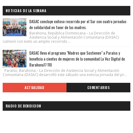
NOTICIAS DE LA SEMANA
DASAC concluye exitoso recorrido por el Sur con cuatro jornadas
de solidaridad en favor de las madres.
Barahona, República Dominicana.– La Dirección de
Asistencia Social y Alimentación Comunitaria (DASAC)
culminó con éxito un amplio recorrido ...
DASAC lleva el programa "Madres que Sostienen" a Paraíso y
beneficia a cientos de mujeres de la comunidad La Voz Digital de
Barahona17:110
Paraíso, Barahona.– La Dirección de Asistencia Social y Alimentación
Comunitaria (DASAC) desarrolló este sábado una exitosa jornada del pr...
ACTUALIDAD
COMENTARIOS
RADIO DE BENDICION